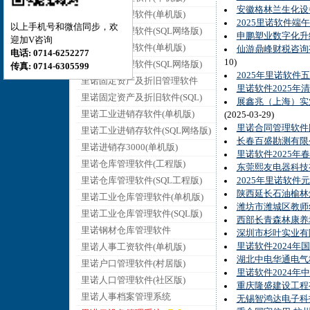
安徽格林兰生化设
里诺销售管理软件(单机版)
2025里诺软件端
以上手机号和微信同步，欢
里诺销售管理软件(SQL网络版)
申鹏塑业数字化升
迎加V咨询
里诺采购管理软件(单机版)
仙游鼎峰财税咨询
电话: 0714-6252277
10)
里诺采购管理软件(SQL网络版)
传真: 0714-6305599
2025年里诺软件
里诺固定资产及折旧管理软件
里诺软件2025年
里诺固定资产及折旧软件(SQL)
展鑫兆（上海）实
里诺工业进销存软件(单机版)
(2025-03-29)
里诺合同管理软件
里诺工业进销存软件(SQL网络版)
长春百盛勘测有限
里诺进销存3000(单机版)
里诺软件2025年
里诺仓库管理软件(工程版)
东莞熙友电器科技
里诺仓库管理软件(SQL工程版)
2025年里诺软件
陕西延长石油榆林
里诺工业仓库管理软件(单机版)
潍坊市潍城区教师
里诺工业仓库管理软件(SQL版)
西部长青森林康养
里诺钢材仓库管理软件
深圳市杉叶实业有
里诺软件2024年
里诺人事工资软件(单机版)
湖北中电华通电气
里诺户口管理软件(村居版)
里诺软件2024年
里诺人口管理软件(社区版)
重庆隆盛建设工程
里诺人事档案管理系统
无锡智鸿达电子科