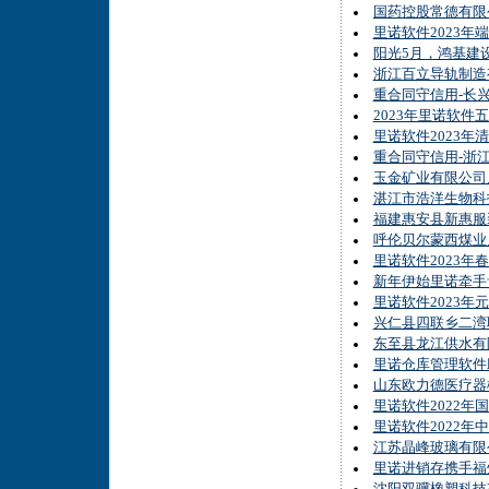
国药控股常德有限
里诺软件2023年
阳光5月，鸿基建
浙江百立导轨制造
重合同守信用-长
2023年里诺软件
里诺软件2023年
重合同守信用-浙
玉金矿业有限公司
湛江市浩洋生物科
福建惠安县新惠服
呼伦贝尔蒙西煤业
里诺软件2023
新年伊始里诺牵手
里诺软件2023年
兴仁县四联乡二湾
东至县龙江供水有
里诺仓库管理软件
山东欧力德医疗器
里诺软件2022年
里诺软件2022年
江苏晶峰玻璃有限
里诺进销存携手福