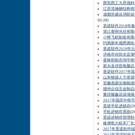
西安西工大思强科
江苏浩瀚钢结构有
成都洪盛达消防设备
02-28)
里诺软件2018年
浙江泰明光伏有限
小熊飞机制造有限
约惠新年感恩惠给
里诺软件2018年
济南市供排水监测
霍林郭勒市鸿宇商
新兴县优世电脑店青
里诺软件2017年
山东铭源人力资源
安徽鼎梁生物能源
德州众佳五金制品
重庆隆鑫花漾湖酒
2017年国庆中秋
里诺手机进销存
(2
手机进销存系统
(2
里诺进销存管理软件(
株洲电力机车厂长
2017年里诺软件
2017年里诺软件