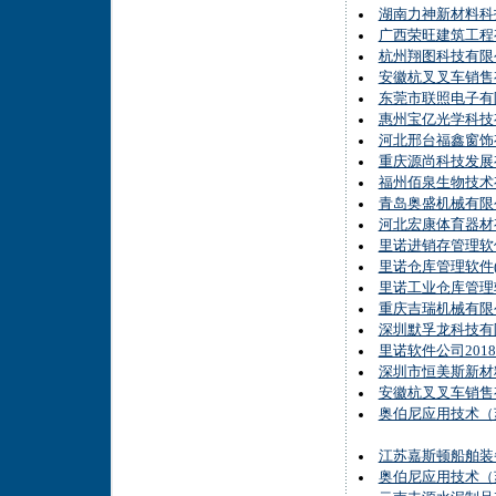
湖南力神新材料科
广西荣旺建筑工程
杭州翔图科技有限公
安徽杭叉叉车销售
东莞市联照电子有
惠州宝亿光学科技
河北邢台福鑫窗饰
重庆源尚科技发展
福州佰泉生物技术
青岛奥盛机械有限
河北宏康体育器材
里诺进销存管理软件
里诺仓库管理软件(
里诺工业仓库管理软
重庆吉瑞机械有限
深圳默孚龙科技有
里诺软件公司201
深圳市恒美斯新材
安徽杭叉叉车销售
奥伯尼应用技术（
江苏嘉斯顿船舶装
奥伯尼应用技术（