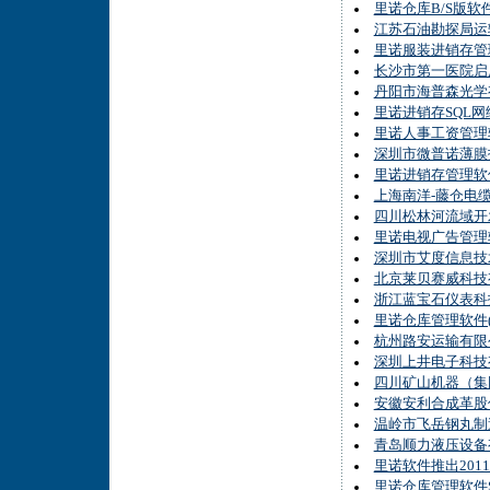
里诺仓库B/S版
江苏石油勘探局运
里诺服装进销存管理
长沙市第一医院启
丹阳市海普森光学
里诺进销存SQL
里诺人事工资管理
深圳市微普诺薄膜
里诺进销存管理软
上海南洋-藤仓电
四川松林河流域开
里诺电视广告管理
深圳市艾度信息技
北京莱贝赛威科技
浙江蓝宝石仪表科技
里诺仓库管理软件
杭州路安运输有限
深圳上井电子科技
四川矿山机器（集
安徽安利合成革股
温岭市飞岳钢丸制
青岛顺力液压设备
里诺软件推出201
里诺仓库管理软件