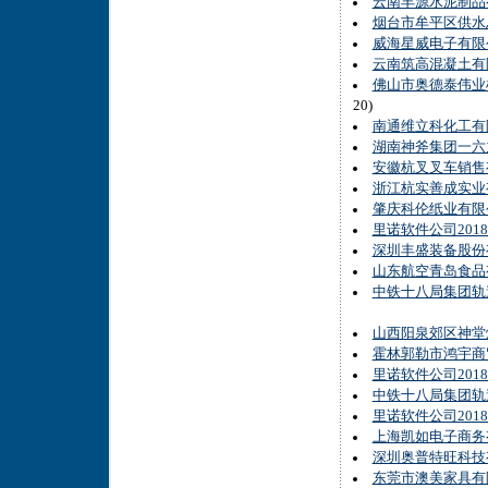
云南丰源水泥制品
烟台市牟平区供水
威海星威电子有限
云南筑高混凝土有
佛山市奥德泰伟业
20)
南通维立科化工有
湖南神斧集团一六
安徽杭叉叉车销售
浙江杭实善成实业
肇庆科伦纸业有限公
里诺软件公司201
深圳丰盛装备股份
山东航空青岛食品
中铁十八局集团轨
山西阳泉郊区神堂
霍林郭勒市鸿宇商
里诺软件公司201
中铁十八局集团轨
里诺软件公司201
上海凯如电子商务
深圳奥普特旺科技
东莞市澳美家具有