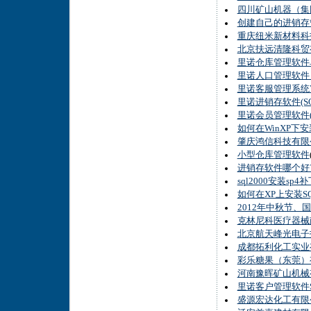
四川矿山机器（集
创建自己的进销存
重庆纽米新材料科
北京扶远清隆科贸
里诺仓库管理软件
里诺人口管理软件
里诺客服管理系统
里诺进销存软件(
里诺会员管理软件(
如何在WinXP下安
肇庆鸿信科技有限
小型仓库管理软件
进销存软件哪个好
sql2000安装sp
如何在XP上安装SQL S
2012年中秋节、
克林尼科医疗器械
北京航天峰光电子
成都拓利化工实业
彩乐糖果（东莞）
河南豫晖矿山机械
里诺客户管理软件
盛源宏达化工有限