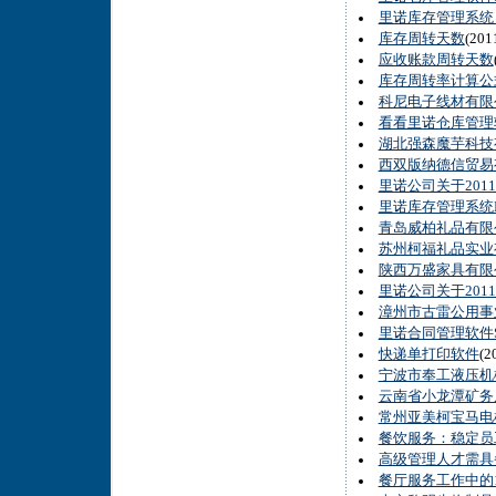
里诺库存管理系统
库存周转天数
(20
应收账款周转天数
库存周转率计算公
科尼电子线材有限
看看里诺仓库管理
湖北强森魔芋科技
西双版纳德信贸易有
里诺公司关于201
里诺库存管理系统
青岛威柏礼品有限
苏州柯福礼品实业
陕西万盛家具有限公
里诺公司关于201
漳州市古雷公用事
里诺合同管理软件
快递单打印软件
(2
宁波市奉工液压机械
云南省小龙潭矿务
常州亚美柯宝马电
餐饮服务：稳定员
高级管理人才需具
餐厅服务工作中的1