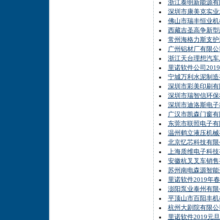
浙江泰明新能源有
深圳市康美克实业
佛山市瑞丰恒业机
西藏吉圣高争新型
常州海格力斯支护
广州铝材厂有限公司
浙江天台理想汽车
里诺软件公司201
宁城万利水泥制造
深圳市彩美印刷有
深圳市瑞智信环保
深圳市迪洛斯电子
广汉市凯森门窗有
东莞市联照电子有
温州鹤立液压机械
北京忆芯科技有限
上海质维电子科技
安徽杭叉叉车销售
苏州南电森源智能
里诺软件2019年
澎阳泵业泰州有限公
平顶山市百阳丰机
杭州大剧院有限公司
里诺软件2019元