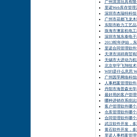
广州淇淇玩具有限
里诺Web库存管理
深圳市杰瑞特科技
广州市花都飞龙木
东阳市欧力工艺品
珠海市澳富机电工
深圳市旭东泰电子
2013蛇年伊始
里诺合同管理软件
天津市润祥商贸有
无锡市大进动力机
北京华宇飞翔技术
WIFI是什么意思 
广州因孚网络科技
人事档案管理软件
丹阳市海普森光学
最好用的客户管理
哪种进销存系统比
客户管理软件哪个
仓库管理软件哪个
合同管理软件哪个
武汉软件开发，多
黄石软件开发，多
里诺人事档案管理