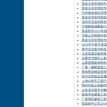
里诺仓库管理软件
里诺仓库管理软件
巴州旅投酒店管理
里诺合同管理系统
深圳市宝昌利商贸
中国邮政储蓄银行
里诺软件2019年
马鞍山市桓泰环保
里诺仓库管理软件
2019年中秋节里
签约北京能为科技
大连高盛运输有限
合肥市书熠办公家
山西晋骏新材料科
广西一棵树装饰工
青海青咨物业管理
哈尔滨和益达金属
上海众和天工医疗
荆州市联众智能控
山东省乐陵市乐畅
珠海市恒缘泰工程
广西荣旺建筑工程
里诺软件公司201