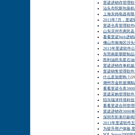
里诺进销存管理软
汕头市陀斯包装机
上海东炜电器有限
2013年7月，
里诺仓库管理软件(
山东滨州市惠民县
看看里诺Web进销
佛山市南海区沙头
2013年里诺软件
东莞南新塑胶制品
胜利油田东星石油
里诺进销存单机版5
里诺销售管理软件3
什么是加密狗？
(2
潮州市金乾玻璃制
看看里诺仓库300
里诺采购管理软件单
绍兴瑞泽环境科技
看看里诺合同管理
里诺进销存3000
深圳市彩美印刷有
2013年里诺软件
为提升用户体验,
SQL Server20