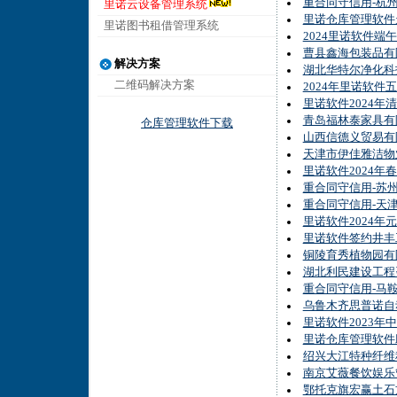
重合同守信用-杭
里诺云设备管理系统
里诺仓库管理软件
里诺图书租借管理系统
2024里诺软件端
曹县鑫海包装品有
解决方案
湖北华特尔净化科
二维码解决方案
2024年里诺软件
里诺软件2024年
青岛福林泰家具有
仓库管理软件下载
山西信德义贸易有
天津市伊佳雅洁物
里诺软件2024年
重合同守信用-苏
重合同守信用-天
里诺软件2024年
里诺软件签约井丰
铜陵育秀植物园有
湖北利民建设工程
重合同守信用-马
乌鲁木齐思普诺自
里诺软件2023年
里诺仓库管理软件
绍兴大江特种纤维
南京艾薇餐饮娱乐
鄂托克旗宏赢土石