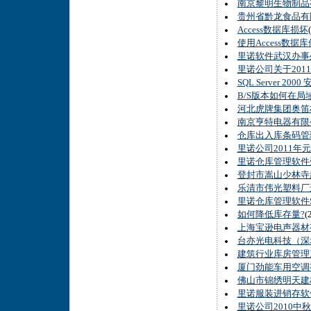
南京黎明生物制品
贵州省黔龙食品有
Access数据库损坏
使用Access数据库修
里诺软件武汉办事
里诺公司关于201
SQL Server 200
B/S版本如何在局
河北虎牌集团奥笛
南京亨特电器有限公
仓库出入库条码管
里诺公司2011年
里诺仓库管理软件
登封市嵩山少林寺
乐清市伟光塑料厂
里诺仓库管理软件
如何降低库存量?
(
上海宝逊电声器材
台亦光电科技（深
建筑行业库房管理
厦门劲能车用空调
佛山市锦绣明天建
里诺服装进销存软
里诺公司2010中