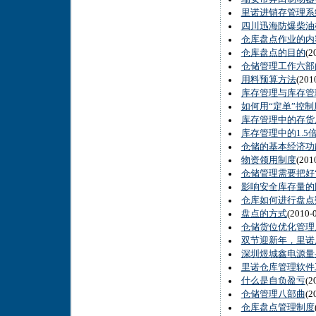
里诺进销存管理系统
四川迅海防爆柴油
仓库盘点作业的内
仓库盘点的目的
(2
仓储管理工作六部
用料预算方法
(20
库存管理与库存管
如何用“定单”控
库存管理中的存货
库存管理中的1.5
仓储的基本经济功
物资领用制度
(20
仓储管理需要把好
影响安全库存量的
仓库如何进行盘点
盘点的方式
(2010
仓储货位优化管理
双节迎新年，里诺
深圳煜城鑫电源量
里诺仓库管理软件
什么是自负盈亏
(2
仓储管理八部曲
(2
仓库盘点管理制度