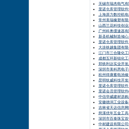
无锡市瑞杰电气有限
里诺仓库管理软件
上海原力数控机电有
常州美瑞橡塑有限
山西兰花科技创业
广州科奥缓速器有
新圣机械制造倾心
里诺仓库管理软件
大连铁越集团有限
江门市三合隆化工
成都五环新锐化工
郑铁利达实业开发
深圳市美科恩电子
杭州得康蓄电池修
昆明狄威科技开发
里诺仓库管理软件
里诺会员管理软件(
中信华威建材选购
安徽德润工业设备有
吉林省天达信息网
慈溪优年五金工具
深圳市百泰珠宝首
中材建设有限公司