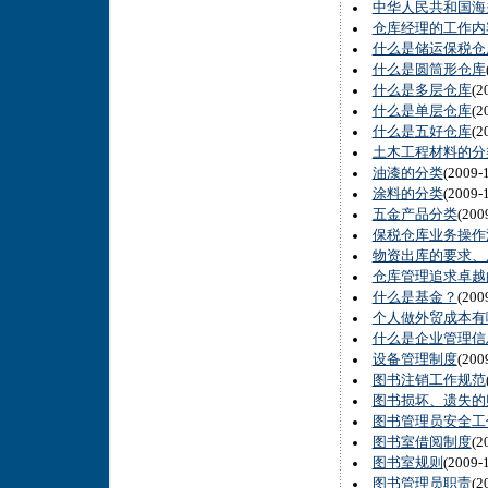
中华人民共和国海
仓库经理的工作内
什么是储运保税仓
什么是圆筒形仓库
什么是多层仓库
(2
什么是单层仓库
(2
什么是五好仓库
(2
土木工程材料的分
油漆的分类
(2009
涂料的分类
(2009
五金产品分类
(20
保税仓库业务操作
物资出库的要求、
仓库管理追求卓越
什么是基金？
(20
个人做外贸成本有
什么是企业管理信
设备管理制度
(20
图书注销工作规范
图书损坏、遗失的
图书管理员安全工
图书室借阅制度
(2
图书室规则
(2009
图书管理员职责
(2