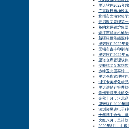
沈阳双骥橡塑科技
里诺软件2022年
广东欧日电梯设备
杭州市文海实验学
开启数字管理第一
签约太原锅炉集团
晋江市祥元机械配
新疆绿巨能能源科
里诺软件2022年
无锡市鑫丰印刷有
里诺软件2022年
里诺仓库管理软件
安徽杭叉叉车销售
赤峰玉龙国宾馆二
里诺仓库管理软件
浙江卡美娜化妆品
里诺进销存管理软
贵州安顺天成航空
金秋十月，河北鼎
里诺软件2020年
深圳昶昱达电子科
十年携手合作，舟
火红八月，里诺软
2020年8月，