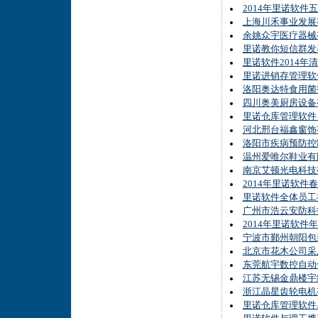
2014年里诺软件
上海川禾事业发展
余姚众宇医疗器械
里诺教你短信群发
里诺软件2014年
里诺进销存管理软件
洛阳奥达特食用菌
四川奥美厨房设备
里诺仓库管理软件
河北邢台福鑫窗饰
洛阳市疾病预防控
温州爱唯尔鞋业有
南京艾顿光电科技
2014年里诺软件
里诺软件全体员工
广州市浩云安防科
2014年里诺软件
宁波市鄞州朝阳包
北京市花木公司采
东莞航宇数控自动
江苏无锡金鼎楼宇
浙江晶星齿轮电机
里诺仓库管理软件