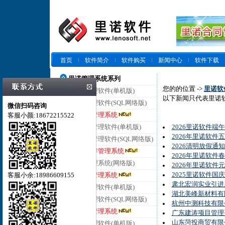
首页
软件简介
软件购买
新闻中心
软件下载
里诺管理系统系列
您的的位置 ->
里诺软
里诺仓库管理软件(单机版)
以下新闻只代表里诺软
里诺仓库管理软件(SQL网络版)
微信扫码咨询
里诺云仓库管理系统
客服小颜:18672215522
里诺进销存管理软件(单机版)
2026里诺软件端
2026年里诺软件
里诺进销存管理软件(SQL网络版)
2026清明放假通知
里诺云进销存管理系统
2026年里诺软件
里诺客户管理系统(网络版)
2026年里诺软件
2025里诺软件国
客服小余:18986609155
里诺云客户管理系统
肃北宏润实业引进
里诺合同管理软件(单机版)
湖北美峰新材料有
里诺合同管理软件(SQL网络版)
杭州中测科技有限
里诺云合同管理系统
广东建涛项目管理
山东菏投商贸有限
里诺会员管理软件(单机版)