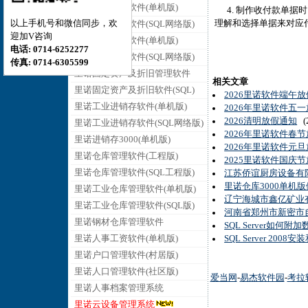
里诺销售管理软件(单机版)
4. 制作收付款单据
理解和选择单据来对应
以上手机号和微信同步，欢
里诺销售管理软件(SQL网络版)
迎加V咨询
里诺采购管理软件(单机版)
电话: 0714-6252277
里诺采购管理软件(SQL网络版)
传真: 0714-6305599
里诺固定资产及折旧管理软件
相关文章
里诺固定资产及折旧软件(SQL)
2026里诺软件端午
里诺工业进销存软件(单机版)
2026年里诺软件五
2026清明放假通知
(2
里诺工业进销存软件(SQL网络版)
2026年里诺软件春
里诺进销存3000(单机版)
2026年里诺软件元
里诺仓库管理软件(工程版)
2025里诺软件国庆
里诺仓库管理软件(SQL工程版)
江苏侨谊厨房设备有
里诺仓库3000单机
里诺工业仓库管理软件(单机版)
辽宁海城市鑫亿矿业
里诺工业仓库管理软件(SQL版)
河南省郑州市新密市自
里诺钢材仓库管理软件
SQL Server如何附
里诺人事工资软件(单机版)
SQL Server 200
里诺户口管理软件(村居版)
里诺人口管理软件(社区版)
爱当网
-
易杰软件园
-
考拉
里诺人事档案管理系统
里诺云设备管理系统