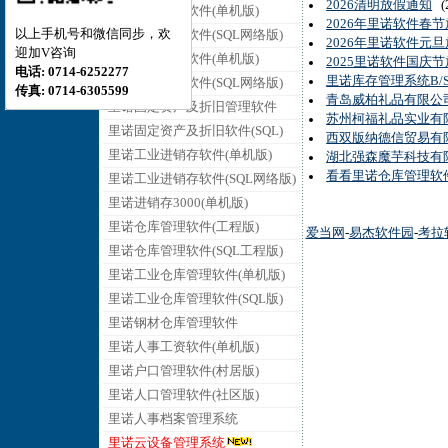
2026清明放假通知
(2
里诺销售管理软件(单机版)
2026年里诺软件春
以上手机号和微信同步，欢
里诺销售管理软件(SQL网络版)
2026年里诺软件元
迎加V咨询
里诺采购管理软件(单机版)
2025里诺软件国庆
电话: 0714-6252277
里诺库存管理系统B
里诺采购管理软件(SQL网络版)
传真: 0714-6305599
青岛威柏礼品有限公司
里诺固定资产及折旧管理软件
苏州柯福礼品实业有限
里诺固定资产及折旧软件(SQL)
西双版纳德信贸易有限
里诺工业进销存软件(单机版)
湖北强森魔芋科技有
看看里诺仓库管理软
里诺工业进销存软件(SQL网络版)
里诺进销存3000(单机版)
里诺仓库管理软件(工程版)
爱当网
-
易杰软件园
-
考拉
里诺仓库管理软件(SQL工程版)
里诺工业仓库管理软件(单机版)
里诺工业仓库管理软件(SQL版)
里诺钢材仓库管理软件
里诺人事工资软件(单机版)
里诺户口管理软件(村居版)
里诺人口管理软件(社区版)
里诺人事档案管理系统
里诺云设备管理系统