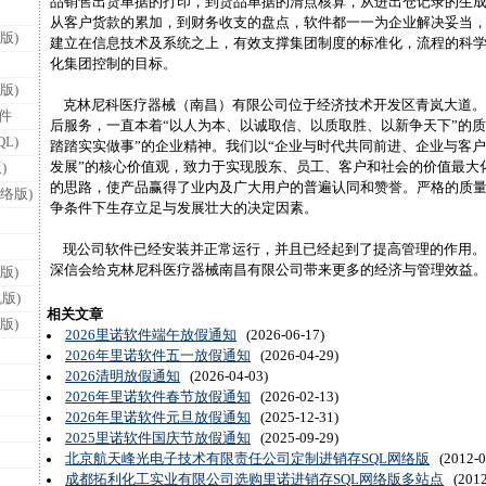
品销售出货单据的打印，到货品单据的清点核算，从进出仓记录的生
从客户货款的累加，到财务收支的盘点，软件都一一为企业解决妥当
版)
建立在信息技术及系统之上，有效支撑集团制度的标准化，流程的科
化集团控制的目标。
版)
克林尼科医疗器械（南昌）有限公司位于经济技术开发区青岚大道。
件
后服务，一直本着“以人为本、以诚取信、以质取胜、以新争天下”的质
L)
踏踏实实做事”的企业精神。我们以“企业与时代共同前进、企业与客
发展”的核心价值观，致力于实现股东、员工、客户和社会的价值最大
)
的思路，使产品赢得了业内及广大用户的普遍认同和赞誉。严格的质
络版)
争条件下生存立足与发展壮大的决定因素。
现公司软件已经安装并正常运行，并且已经起到了提高管理的作用。
深信会给克林尼科医疗器械南昌有限公司带来更多的经济与管理效益
版)
版)
相关文章
版)
2026里诺软件端午放假通知
(2026-06-17)
2026年里诺软件五一放假通知
(2026-04-29)
2026清明放假通知
(2026-04-03)
2026年里诺软件春节放假通知
(2026-02-13)
2026年里诺软件元旦放假通知
(2025-12-31)
2025里诺软件国庆节放假通知
(2025-09-29)
北京航天峰光电子技术有限责任公司定制进销存SQL网络版
(2012-0
成都拓利化工实业有限公司选购里诺进销存SQL网络版多站点
(2012