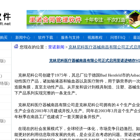
购买
新闻中心
软件下载
服务与支持
视频教程
问答FAQ
最
您现在的位置：
里诺新闻
>
克林尼科医疗器械南昌有限公司正式启用
克林尼科医疗器械南昌有限公司正式启用里诺进销存SQ
版)
克林尼科公司创建于1975年，其总厂位于德国Bad Hersfeld市的As
)
动性医疗产品，诸如输液器和输血器以及医疗附件，用于肠营养的一
络版)
造眼角膜，直至主动性产品。从开发和设计到模具制造、注塑、器械
下产品系列实现完整的一条龙生产。
克林尼科医疗器械南昌有限公司是克林尼科公司拥有的４个生产企业
生产企业在2003年3月建成并投入生产。同年在2003年3月这个生产企业
年秋季在南昌工厂也建成了一套灭菌设备并投产。
版)
在现在的社会发展模式下，全球经济一体化，市场竞争日趋激烈。如
能更好的利用信息取得发展的先机，是企业正在考虑的问题。里诺进销