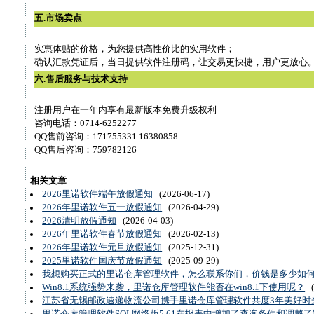
五.市场卖点
实惠体贴的价格，为您提供高性价比的实用软件；
确认汇款凭证后，当日提供软件注册码，让交易更快捷，用户更放心
六.售后服务与技术支持
注册用户在一年内享有最新版本免费升级权利
咨询电话：0714-6252277
QQ售前咨询：171755331 16380858
QQ售后咨询：759782126
相关文章
2026里诺软件端午放假通知
(2026-06-17)
2026年里诺软件五一放假通知
(2026-04-29)
2026清明放假通知
(2026-04-03)
2026年里诺软件春节放假通知
(2026-02-13)
2026年里诺软件元旦放假通知
(2025-12-31)
2025里诺软件国庆节放假通知
(2025-09-29)
我想购买正式的里诺仓库管理软件，怎么联系你们，价钱是多少如
Win8.1系统强势来袭，里诺仓库管理软件能否在win8.1下使用呢？
(
江苏省无锡邮政速递物流公司携手里诺仓库管理软件共度3年美好时