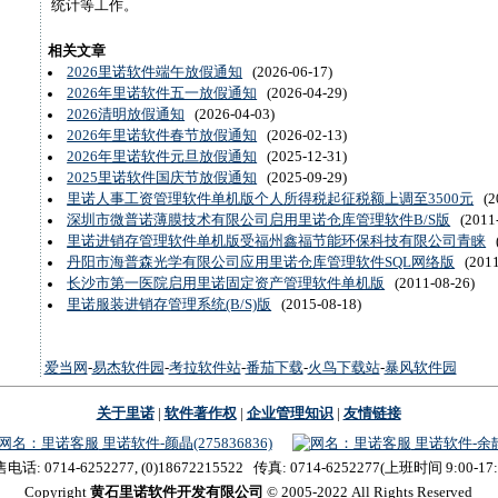
统计等工作。
相关文章
2026里诺软件端午放假通知
(2026-06-17)
2026年里诺软件五一放假通知
(2026-04-29)
2026清明放假通知
(2026-04-03)
2026年里诺软件春节放假通知
(2026-02-13)
2026年里诺软件元旦放假通知
(2025-12-31)
2025里诺软件国庆节放假通知
(2025-09-29)
里诺人事工资管理软件单机版个人所得税起征税额上调至3500元
(20
深圳市微普诺薄膜技术有限公司启用里诺仓库管理软件B/S版
(2011-
里诺进销存管理软件单机版受福州鑫福节能环保科技有限公司青睐
(
丹阳市海普森光学有限公司应用里诺仓库管理软件SQL网络版
(2011
长沙市第一医院启用里诺固定资产管理软件单机版
(2011-08-26)
里诺服装进销存管理系统(B/S)版
(2015-08-18)
爱当网
-
易杰软件园
-
考拉软件站
-
番茄下载
-
火鸟下载站
-
暴风软件园
关于里诺
|
软件著作权
|
企业管理知识
|
友情链接
里诺软件-颜晶(275836836)
里诺软件-余静(
电话: 0714-6252277, (0)18672215522 传真: 0714-6252277(上班时间 9:00-17:
Copyright
黄石里诺软件开发有限公司
© 2005-2022 All Rights Reserved