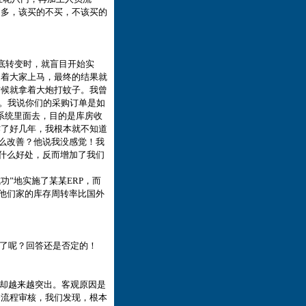
越多，该买的不买，不该买的
底转变时，就盲目开始实
逼着大家上马，最终的结果就
时候就拿着大炮打蚊子。我曾
功。我说你们的采购订单是如
到系统里面去，目的是库房收
作了好几年，我根本就不知道
什么改善？他说我没感觉！我
来什么好处，反而增加了我们
功”地实施了某某ERP，而
据说他们家的库存周转率比国外
低了呢？回答还是否定的！
题却越来越突出。客观原因是
务流程审核，我们发现，根本