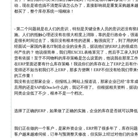
动，现在是谁也搞不清楚应该怎么办了，直接影响就是重复采购越来
都买了，整个库存系统一塌糊涂！
- 第二个问题就是在人们的意识，特别是关键业务人员的意识还没有彻
施。人们的抵触心理还没有在很大程度上消除，靠的是行政命令，强
是很长时间过去了，项目没有根本性的进展，勉强搞完了，到了用的
经面试一家国内著名IT制造企业的业务员，据说他们的ERP上的很成
何产生的？ 他说很简单，我们用EXCEL表格算完了，然后手工录入
货有依据！至于不同物料的库存策略是怎么设置的，他说我在那里工
在ERP里面还要有什么库存策略！我说你们的库存在上了ERP之后有
觉得还不如当初我们不上ERP，那多方便啊！ERP不但没有给我们带
的工作量！
我没有去过那家企业， 但报纸上/网站上报道说，那家企业已经“非常成
且用的还是SAP或Oracle什么的，我记不得了。 但根据相关资料，
同类企业低了不少，根本不是一个档次。
选择了正确的ERP，如果做了正确的实施，企业的库存是否就可以降
我们正在做的一个客户，是家外资企业，ERP用了很多年了，库存问
客户越来越难伺候，订单与预测整天修改，但实际上经过对他们的业