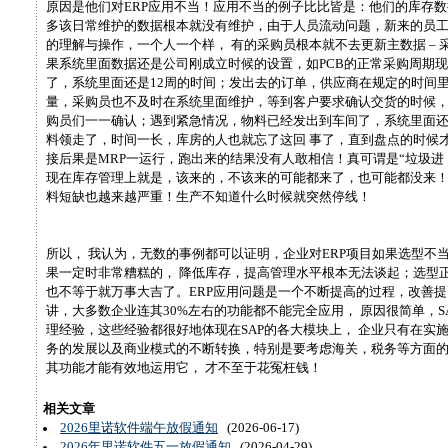
原因是他们对ERP应用不当！应用不当的例子比比皆是：他们的库存数
多该日常维护的数据根本就没有维护，由于人员流动问题，新来的员工
的理解与操作，一个人一个样， 有的采购员根本就不去更新主数据 –
果系统里面数据还是公司刚成立时候的设置，如PCB的正常采购周期现
了，系统里面还是12周的时间；发出去的订单，供应商在规定的时间
量，采购员也不及时在系统里面维护，等到客户要求确认交货的时候
购员们一一确认；遇到紧急情况，物料已经发出到车间了，系统里面
料领走了，时间一长，库房的人也就忘了这回 事了，直到盘点的时候
接后果是MRP一运行，跑出来的结果没有人敢相信！真可谓是“垃圾进
现在库存管理上就是，该来的，不该来的可能都来了，也可能都没来
料短缺也越来越严重！生产不知道什么时候就突然停线！
所以， 我认为，无数的事例都可以证明，企业对ERP项目如果选型不
果一定时非常糟糕的， 降低库存，提高管理水平根本无法谈起；选型
也不等于就万事大吉了。ERP应用问题是一个不断提高的过程，改善提
讲，大多数企业连其30%左右的功能都不能完全应用， 原因很简单，S
理经验，这些经验都很好地体现在SAP的各大模块上， 企业只有在实
务的发展以及商业模式的不断转换，特别是要考虑海关，税务等方面
其功能才能有效地运用它， 才不至于花冤枉钱！
相关文章
2026里诺软件端午放假通知
(2026-06-17)
2026年里诺软件五一放假通知
(2026-04-29)