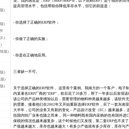
业。我的感觉是：ERP（MRP/MRP-II，以下统称ERP）是个很好的
提高管理水平， 包括帮助你降低库存水平，但它的前提是：
版)
- 你选择了正确的ERP软件；
版)
件
L)
- 你做了正确的实施；
)
络版)
- 你是在正确地应用。
三者缺一不可。
版)
版)
版)
关于选择正确的ERP软件， 这里有个案例。我南方的一个客户，电子制
内某著名ERP厂商的“ERP”，前后花了20多万，用了一年多以后发现
该公司的产品种类增加以后，需要管理的物料种类越来越多，该软件
的需要。接着他们在2002年又开始重新选择ERP软件，买了一套东南
大半年，公司的业务又有新的变化 – 产品设计改变（EC）越来越多
括国内转厂业务也随之而来， 同一种物料既有国内采购的也有国外进
保税的情况也越来越复杂，这个时候他们又发现，第二套ERP也不灵
产值越来越大，库存也越来越大！有多少产值就有多少库存，库存与