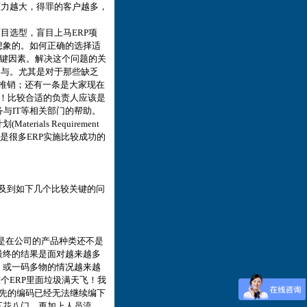
压力越大，得罪的客户越多，
目选型，盲目上马ERP项
想象的。如何正确的选择适
关键因素。解决这个问题的关
参与。尤其是对于那些缺乏
与推销；还有一条是大家现在
责！比较合适的负责人应该是
加财务与IT等相关部门的帮助。
ials Requirement
这也是很多ERP实施比较成功的
涉及到如下几个比较关键的问
是在公司的产品种类还不是
最终的结果是面对越来越多
 或一码多物的情况越来越
个ERP里面垃圾满天飞！我
原先的编码已经无法继续编下
五花八门，再加上人员流