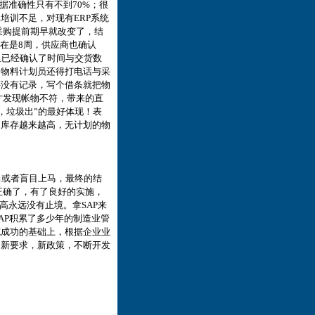
据准确性只有不到70%；很
培训不足，对现有ERP系统
 采购提前期早就改变了，结
在是8周，供应商也确认
里已经确认了时间与交货数
，物料计划员还得打电话与采
还没有记录，写个借条就把物
才发现帐物不符，带来的直
，垃圾出”的最好体现！表
！库存越来越高，无计划的物
当或者盲目上马，最终的结
正确了，有了良好的实施，
高永远没有止境。拿SAP来
AP积累了多少年的制造业管
施成功的基础上，根据企业业
的新要求，新政策，不断开发