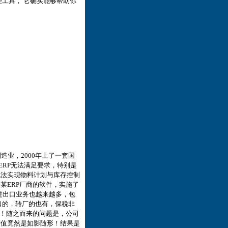
管理工具， 它确实能够帮助你
造业，2000年上了一套国
该ERP无法满足要求，特别是
无法实现物料计划与库存控制
亚某ERP厂商的软件，实施了
，进出口业务也越来越多，包
口的，转厂的也有，保税非
了！随之而来的问题是，公司
产值竟然是如影随形！结果是