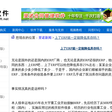
购买
新闻中心
软件下载
服务与支持
视频教程
问答FAQ
最
您现在的位置：
里诺新闻
>
上了ERP就一定能降低库存吗？
上了ERP就一定能降低库存吗？
版)
无论是国外的还是国内的ERP厂商， 也无论是真的ERP还假的ERP，
)
同的东西：上ERP吧， 上了ERP可以给您降低库存25%左右；某某企
络版)
原来的多少多少降低了多少 … 于是乎， 国内的企业家们都被扇乎的
ERP，没有条件的创造条件要上ERP！ ERP几乎成了医治库存问题的
事实情况真的是这样吗？
版)
本人很幸运地从95年在大宇重工业开始接触MRP，先后经历了从MRP到M
程（国内）， 实施应用过的相关软件很多，经历的行业包括重工业，空