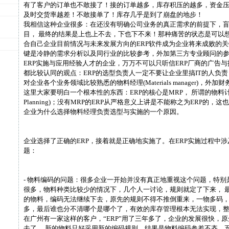
有了客户的订单也不敢接了！接的订单越多，库存积压的越多，资金
及时交货率越差！不敢接单了！库存几乎是到了崩盘的地步！
我相信这种企业很多：在还没有明确公司业务的真正需求的前提下，盲
目， 最终的结果是上也上不去，下也下不来！那种痛苦的状态是可以
合自己企业目前情况与未来发展方向的ERP软件成为企业将来成败的
键是冷静的需求分析以及同行业的比较参考，外加第三方专业顾问的
ERP实施与应用经验人才的企业，万万不可以只听信ERP厂商的广告
都比较认同的观点：ERP的选型负责人一定不要让企业里搞IT的人负
对企业各个业务领域比较熟悉的物料经理(Materials manager)，外
这里大家要明白一个根本性的东西：ERP的核心是MRP， 所谓的物料计划(Mater
Planning)；没有MRP的ERP从严格意义上讲是不能称之为ERP的，
企业为什么选择物料经理负责选型与实施的一个原因。
企业选择了正确的ERP，接着就是正确地实施了。在ERP实施过程中
题：
- 物料编码的问题：很多企业一开始并没有真正地重视这个问题，特别
很多，物料种类比较少的情况下，几个人一讨论，规则就定了下来， 
的物料，编码无法继续下去，原先的规则不得不推倒重来，一物多码，
多，最后谁也分不清哪个是哪个了，有效的库存管理根本无法实现，整
在广州有一家这样的客户，“ERP”用了三年多了，企业的发展很快，
去了， 新的物料只好采用新的编码规则，结果是物料编码参差不齐，