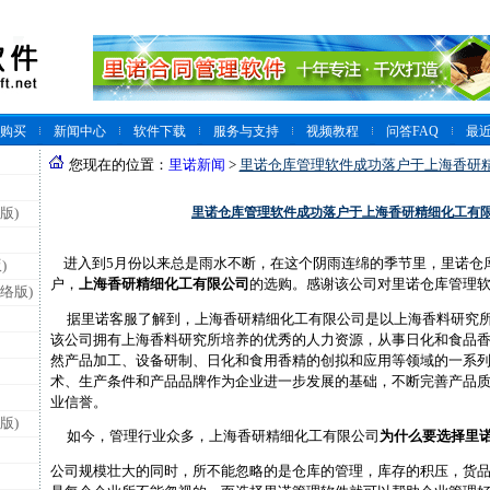
购买
新闻中心
软件下载
服务与支持
视频教程
问答FAQ
最
您现在的位置：
里诺新闻
>
里诺仓库管理软件成功落户于上海香研
里诺仓库管理软件成功落户于上海香研精细化工有
版)
进入到5月份以来总是雨水不断，在这个阴雨连绵的季节里，里诺仓
)
户，
上海香研精细化工有限公司
的选购。感谢该公司对里诺仓库管理
络版)
据里诺客服了解到，上海香研精细化工有限公司是以上海香料研究所
该公司拥有上海香料研究所培养的优秀的人力资源，从事日化和食品
然产品加工、设备研制、日化和食用香精的创拟和应用等领域的一系列
术、生产条件和产品品牌作为企业进一步发展的基础，不断完善产品
业信誉。
版)
如今，管理行业众多，上海香研精细化工有限公司
为什么要选择里
公司规模壮大的同时，所不能忽略的是仓库的管理，库存的积压，货