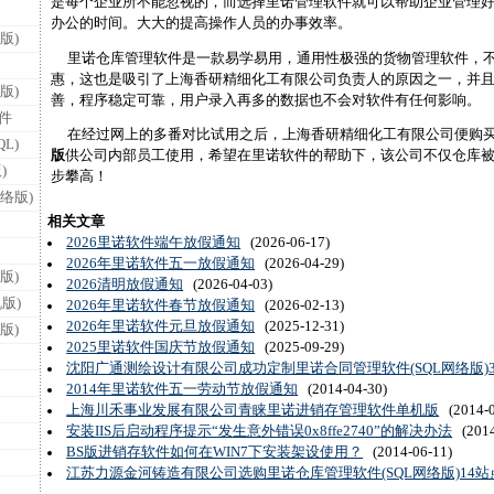
是每个企业所不能忽视的，而选择里诺管理软件就可以帮助企业管理
办公的时间。大大的提高操作人员的办事效率。
版)
里诺仓库管理软件是一款易学易用，通用性极强的货物管理软件，不
惠，这也是吸引了上海香研精细化工有限公司负责人的原因之一，并
版)
善，程序稳定可靠，用户录入再多的数据也不会对软件有任何影响。
件
在经过网上的多番对比试用之后，上海香研精细化工有限公司便购
L)
版
供公司内部员工使用，希望在里诺软件的帮助下，该公司不仅仓库
)
步攀高！
络版)
相关文章
2026里诺软件端午放假通知
(2026-06-17)
2026年里诺软件五一放假通知
(2026-04-29)
版)
2026清明放假通知
(2026-04-03)
版)
2026年里诺软件春节放假通知
(2026-02-13)
2026年里诺软件元旦放假通知
(2025-12-31)
版)
2025里诺软件国庆节放假通知
(2025-09-29)
沈阳广通测绘设计有限公司成功定制里诺合同管理软件(SQL网络版)
2014年里诺软件五一劳动节放假通知
(2014-04-30)
上海川禾事业发展有限公司青睐里诺进销存管理软件单机版
(2014-0
安装IIS后启动程序提示“发生意外错误0x8ffe2740”的解决办法
(2014
BS版进销存软件如何在WIN7下安装架设使用？
(2014-06-11)
江苏力源金河铸造有限公司选购里诺仓库管理软件(SQL网络版)14站