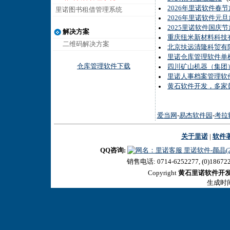
2026年里诺软件春
里诺图书租借管理系统
2026年里诺软件元
2025里诺软件国庆
解决方案
重庆纽米新材料科技
二维码解决方案
北京扶远清隆科贸有
里诺仓库管理软件单机
仓库管理软件下载
四川矿山机器（集团）
里诺人事档案管理软
黄石软件开发，多家
爱当网
-
易杰软件园
-
考拉
关于里诺
|
软件
QQ咨询:
里诺软件-颜晶(27
销售电话: 0714-6252277, (0)18672
Copyright
黄石里诺软件开
生成时间:2