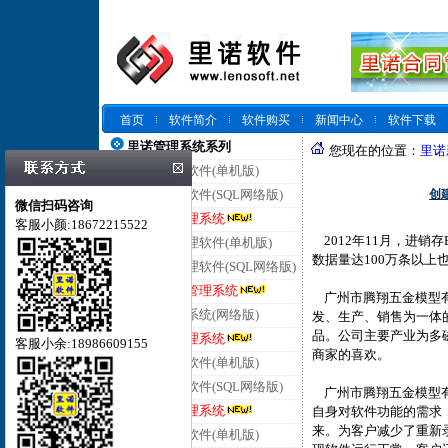
首页
软件简介
软件购买
新闻中心
软件下载
里诺管理系统系列
您现在的位置：
里诺
里诺仓库管理软件(单机版)
创
里诺仓库管理软件(SQL网络版)
微信扫码咨询
里诺云仓库管理系统
客服小颜:18672215522
2012年11月，进销存
里诺进销存管理软件(单机版)
数据量达100万条以上
里诺进销存管理软件(SQL网络版)
里诺云进销存管理系统
广州市腾翔五金模型有
里诺客户管理系统(网络版)
发、生产、销售为一体
品。公司主要产业为多
里诺云客户管理系统
客服小余:18986609155
商家的喜欢。
里诺合同管理软件(单机版)
里诺合同管理软件(SQL网络版)
广州市腾翔五金模型有
里诺云合同管理系统
自身对软件功能的需求，
来。为客户减少了重新
里诺会员管理软件(单机版)