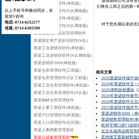
放假期间公司没有安排值班
里诺销售管理软件(单机版)
们将在上班之后的第一
以上手机号和微信同步，欢
里诺销售管理软件(SQL网络版)
迎加V咨询
里诺采购管理软件(单机版)
电话: 0714-6252277
对于您长期以来的支持
里诺采购管理软件(SQL网络版)
传真: 0714-6305599
里诺固定资产及折旧管理软件
里诺固定资产及折旧软件(SQL)
里诺工业进销存软件(单机版)
里诺工业进销存软件(SQL网络版)
里诺进销存3000(单机版)
里诺仓库管理软件(工程版)
相关文章
里诺仓库管理软件(SQL工程版)
2026里诺软件端午
2026年里诺软件五
里诺工业仓库管理软件(单机版)
2026清明放假通知
(2
里诺工业仓库管理软件(SQL版)
2026年里诺软件春
里诺钢材仓库管理软件
2026年里诺软件元
里诺人事工资软件(单机版)
2025里诺软件国庆
里诺进销存3000（
里诺户口管理软件(村居版)
里诺销售管理软件(单
里诺人口管理软件(社区版)
杭州艾维口腔门诊部
里诺人事档案管理系统
北京永福伟业商贸有
苏州维艾普新材料股
里诺云设备管理系统