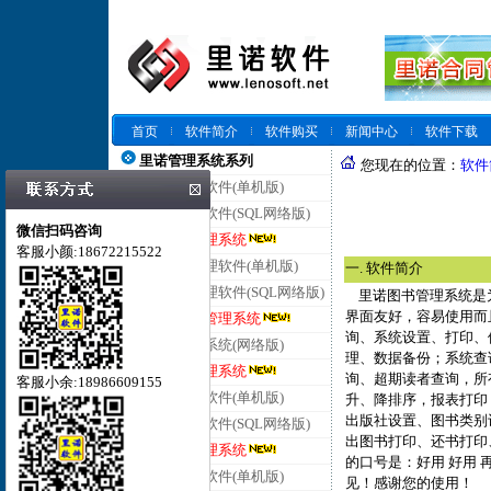
首页
软件简介
软件购买
新闻中心
软件下载
里诺管理系统系列
您现在的位置：
软件
里诺仓库管理软件(单机版)
里诺仓库管理软件(SQL网络版)
微信扫码咨询
里诺云仓库管理系统
客服小颜:18672215522
里诺进销存管理软件(单机版)
一. 软件简介
里诺进销存管理软件(SQL网络版)
里诺图书管理系统是为
界面友好，容易使用而
里诺云进销存管理系统
询、系统设置、打印、
里诺客户管理系统(网络版)
理、数据备份；系统查
里诺云客户管理系统
询、超期读者查询，所
客服小余:18986609155
里诺合同管理软件(单机版)
升、降排序，报表打印
出版社设置、图书类别
里诺合同管理软件(SQL网络版)
出图书打印、还书打印
里诺云合同管理系统
的口号是：好用 好用
里诺会员管理软件(单机版)
见！感谢您的使用！