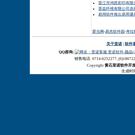
晋江市鸿胜彩印有限
晋益纤维有限公司选择
易用软件推出易用通
爱当网
-
易杰软件园
-
考拉
关于里诺
|
软件
QQ咨询:
里诺软件-颜晶(27
销售电话: 0714-6252277, (0)18672
Copyright
黄石里诺软件开
生成时间:2