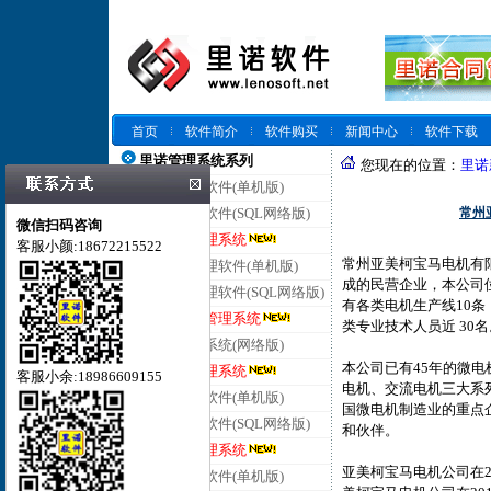
首页
软件简介
软件购买
新闻中心
软件下载
里诺管理系统系列
您现在的位置：
里诺
里诺仓库管理软件(单机版)
常州
里诺仓库管理软件(SQL网络版)
微信扫码咨询
里诺云仓库管理系统
客服小颜:18672215522
常州亚美柯宝马电机有
里诺进销存管理软件(单机版)
成的民营企业，本公司位
里诺进销存管理软件(SQL网络版)
有各类电机生产线10条
里诺云进销存管理系统
类专业技术人员近 30名
里诺客户管理系统(网络版)
本公司已有45年的微
里诺云客户管理系统
客服小余:18986609155
电机、交流电机三大系
里诺合同管理软件(单机版)
国微电机制造业的重点
里诺合同管理软件(SQL网络版)
和伙伴。
里诺云合同管理系统
亚美柯宝马电机公司在2
里诺会员管理软件(单机版)