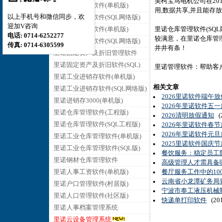
美柯宝马电机公司在201
里诺销售管理软件(单机版)
用,数据共享,并且能存放
以上手机号和微信同步，欢
里诺销售管理软件(SQL网络版)
迎加V咨询
里诺采购管理软件(单机版)
里诺仓库管理软件(SQ
电话: 0714-6252277
较满意，在里诺仓库管理
里诺采购管理软件(SQL网络版)
传真: 0714-6305599
井井有条！
里诺固定资产及折旧管理软件
里诺固定资产及折旧软件(SQL)
里诺管理软件：帮助客
里诺工业进销存软件(单机版)
相关文章
里诺工业进销存软件(SQL网络版)
2026里诺软件端午
里诺进销存3000(单机版)
2026年里诺软件五
里诺仓库管理软件(工程版)
2026清明放假通知
(2
里诺仓库管理软件(SQL工程版)
2026年里诺软件春
2026年里诺软件元
里诺工业仓库管理软件(单机版)
2025里诺软件国庆
里诺工业仓库管理软件(SQL版)
餐饮服务：稳定员工
里诺钢材仓库管理软件
高级管理人才需具备
里诺人事工资软件(单机版)
餐厅服务工作中的10
云南省小龙潭矿务局
里诺户口管理软件(村居版)
宁波市奉工液压机械制
里诺人口管理软件(社区版)
快递单打印软件
(201
里诺人事档案管理系统
里诺云设备管理系统