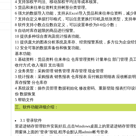
4 支持加权平均法、移动加权平均法等成本核算。
5 货品和来往单位资料支持树形分类管理。
6 强大的数据导入功能，支持从Excel导入货品和来往单位资料，减
7 支持自定义单据打印格式，可以任意更换打印机及纸张类型，支持
8 软件支持小数点位数自定义，可以设置单价为0-6位小数；
9 自动对库存超限的商品进行报警。
10 提供多种综合查询及统计报表功能。
11 提供庞大的图表分析系统及库存、经营报警系统，多方位为企业经
12 安全可靠的数据库备份和恢复功能。
基本功能:
1 基础资料：货品资料 往来单位 仓库管理资料 计量单位 部门管理 员
收付方式 收入项目 支出项目
2 业务类型：采购管理 销售管理 库存管理 现金管理
3 统计报表：采购报表 销售报表 仓库报表 应付账款明细表 应收帐款
库存报警 分仓库存
4 系统设置：操作员管理 数据初始化 修改密码、重新登陆 报表打印设
份 数据恢复
5 帮助文件
三、软件功能详细介绍：
3.1 登录软件
里诺进销存管理软件安装好后,点击Windows桌面上的里诺进销存管理
用窗体上面的"登录"按钮,程序会默认用admin帐号登录.