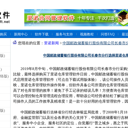
购买
新闻中心
软件下载
服务与支持
视频教程
问答FAQ
最
您现在的位置：
里诺新闻
>
中国邮政储蓄银行股份有限公司长春市
中国邮政储蓄银行股份有限公司长春市分行选择里诺仓
版)
2019年8月中旬，中国邮政储蓄银行股份有限公司长春市分行采购
)
比较，最终选择购买了里诺仓库管理软件日前，中国邮政储蓄银行股
络版)
式启用里诺仓库管理软件（可点击下载试用版体验），该公司操作人
映，里诺仓库管理软件操作简单，但软件具备公司所需的仓库管理相
高了对仓库管理的效率！避免了手工记录的错误几率！方便查询仓库
可以合理控制仓库管理流程合理应用，帮助该公司经营者轻松了解运
司操作人员的工作效率及精准度！是一款十分好用的仓库管理软件，
版)
中国邮政储蓄银行吉林省分行经吉林银监局批准，于2008年1月1
府、金融监管部门以及社会各界的关心支持下，中国邮政储蓄银行吉林
农”、服务中小企业、服务社区的定位，自觉履行“普之城乡，惠之于民