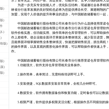
示了资本充足、内控严密、营运安全、功能齐全、竞争力强的国有大
为进一步充实专业技能人才，优化队伍结构，现诚邀社会各界精英
版)
林省分行改革发展的良好契机也必将为您提供搏击长空、展翅翱翔的
加盟，实现个人价值的提升和事业的进步，与中国邮政储蓄银行一起
版)
中国邮政储蓄银行股份有限公司长春市分行为什么选择使用里诺仓
件
中国邮政储蓄银行股份有限公司长春市分行表示里诺仓库管理软件
L)
软件价格实惠，但功能实用、操作简单的仓库管理软件，可以帮助操
作上差错率。使企业能全面详尽掌握业务整体情况，减少盲目进货，
)
且能券面详细掌握销售业务整体情况，快速把握销售状况，抓住商机
络版)
的操作界面，以及直观的图形化操作界面，可以帮助操作者快速上手
作。
中国邮政储蓄银行股份有限公司长春市分行推荐里诺仓库管理软件
版)
1.功能强大，软件支持仓库管理相关业务操作。
版)
版)
2.操作简单，表单简洁，无需特殊培训即可上手。
3.安装便捷，SQL数据库安装非常简单，全程几分钟即可。
4.数据安全，软件拥有数据备份和恢复功能，定时备份可以让
5.权限严谨，软件提供多权限灵活分配，根据操作员不同级别的操