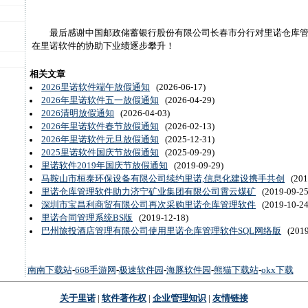
最后感谢中国邮政储蓄银行股份有限公司长春市分行对里诺仓库管
在里诺软件的协助下业绩逐步攀升！
相关文章
2026里诺软件端午放假通知
(2026-06-17)
2026年里诺软件五一放假通知
(2026-04-29)
2026清明放假通知
(2026-04-03)
2026年里诺软件春节放假通知
(2026-02-13)
2026年里诺软件元旦放假通知
(2025-12-31)
2025里诺软件国庆节放假通知
(2025-09-29)
里诺软件2019年国庆节放假通知
(2019-09-29)
马鞍山市桓泰环保设备有限公司续约里诺,信息化建设携手共创
(2019
里诺仓库管理软件助力济宁矿业集团有限公司霄云煤矿
(2019-09-25
深圳市宝昌利商贸有限公司再次采购里诺仓库管理软件
(2019-10-24
里诺合同管理系统BS版
(2019-12-18)
巴州旅投酒店管理有限公司使用里诺仓库管理软件SQL网络版
(2019
南南下载站
-
668手游网
-
极速软件园
-
海豚软件园
-
熊猫下载站
-
okx下载
关于里诺
|
软件著作权
|
企业管理知识
|
友情链接