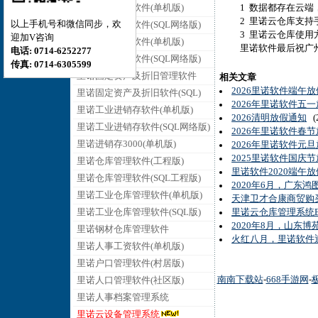
里诺销售管理软件(单机版)
1 数据都存在云端，
2 里诺云仓库支持手
以上手机号和微信同步，欢
里诺销售管理软件(SQL网络版)
3 里诺云仓库使用
迎加V咨询
里诺采购管理软件(单机版)
里诺软件最后祝广州豪
电话: 0714-6252277
里诺采购管理软件(SQL网络版)
传真: 0714-6305599
里诺固定资产及折旧管理软件
相关文章
2026里诺软件端午
里诺固定资产及折旧软件(SQL)
2026年里诺软件五
里诺工业进销存软件(单机版)
2026清明放假通知
(2
里诺工业进销存软件(SQL网络版)
2026年里诺软件春
里诺进销存3000(单机版)
2026年里诺软件元
2025里诺软件国庆
里诺仓库管理软件(工程版)
里诺软件2020端午
里诺仓库管理软件(SQL工程版)
2020年6月，广东
里诺工业仓库管理软件(单机版)
天津卫才合康商贸购
里诺工业仓库管理软件(SQL版)
里诺云仓库管理系统
2020年8月，山东
里诺钢材仓库管理软件
火红八月，里诺软件
里诺人事工资软件(单机版)
里诺户口管理软件(村居版)
南南下载站
-
668手游网
-
里诺人口管理软件(社区版)
里诺人事档案管理系统
里诺云设备管理系统