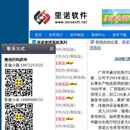
首页
软件简介
软件购买
新闻中心
软件下载
您现在的位置：
里诺
里诺管理系统系列
理系统
里诺仓库管理软件(单机版)
里诺仓库管理软件(SQL网络版)
2020
微信扫码咨询
里诺云仓库管理系统
客服小颜:18672215522
里诺进销存管理软件(单机版)
广州市豪尔生医疗设备
里诺进销存管理软件(SQL网络版)
家，公司于2001年
从事生产制造医用的蒸
里诺云进销存管理系统
5600平米、厂房面积
里诺客户管理系统(网络版)
管理人员，职工100多
里诺云客户管理系统
客服小余:18986609155
服务专业队伍，秉承"质
里诺合同管理软件(单机版)
养，优惠供应设备配件
进入2020年，随着
里诺合同管理软件(SQL网络版)
库存积压。如何更有效的
里诺云合同管理系统
州豪尔生医疗经过多方
里诺会员管理软件(单机版)
里诺云仓库管理系统