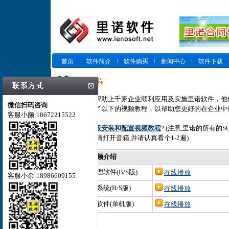
首页
软件简介
软件购买
新闻中心
软件下载
我们每年都要帮助上千家企业顺利应用及实施里诺软件，他
微信扫码咨询
在一起，组成了以下的视频教程，以帮助您更好的在企业中
客服小颜:18672215522
里诺SQL网络版安装和配置视频教程
? (注意,里诺的所有
问题都讲到了,请打开音箱,并请认真看个1-2遍)
各软件功能视频介绍
里诺进销存管理软件(B/S版)
在线播放
客服小余:18986609155
里诺库存管理系统(B/S版)
在线播放
里诺仓库管理软件(单机版)
在线播放