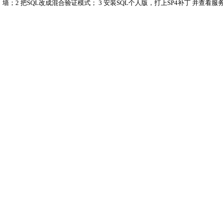
墙；2 把SQL改成混合验证模式； 3 安装SQL个人版，打上SP4补丁 并查看服