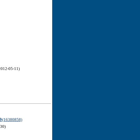
012-05-11)
16380858)
30)