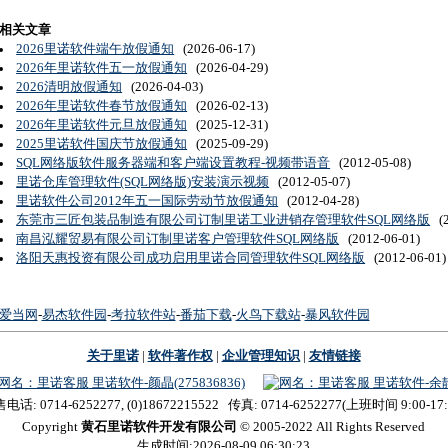
相关文章
2026里诺软件端午放假通知
(2026-06-17)
2026年里诺软件五一放假通知
(2026-04-29)
2026清明放假通知
(2026-04-03)
2026年里诺软件春节放假通知
(2026-02-13)
2026年里诺软件元旦放假通知
(2025-12-31)
2025里诺软件国庆节放假通知
(2025-09-29)
SQL网络版软件服务器端和客户端设置教程-视频带语音
(2012-05-08)
里诺仓库管理软件(SQL网络版)安装演示视频
(2012-05-07)
里诺软件公司2012年五一国际劳动节放假通知
(2012-04-28)
东莞市三匠包装品制造有限公司订制里诺工业进销存管理软件SQL网络版
(2
南昌泓耀贸易有限公司订制里诺客户管理软件SQL网络版
(2012-06-01)
洛阳天惠投资有限公司成功启用里诺合同管理软件SQL网络版
(2012-06-01)
爱当网
-
易杰软件园
-
考拉软件站
-
番茄下载
-
火鸟下载站
-
暴风软件园
关于里诺
|
软件著作权
|
企业管理知识
|
友情链接
里诺软件-颜晶(275836836)
里诺软件-余静(
电话: 0714-6252277, (0)18672215522 传真: 0714-6252277(上班时间 9:00-17:
Copyright
黄石里诺软件开发有限公司
© 2005-2022 All Rights Reserved
生成时间:2026-08-09 06:30:23