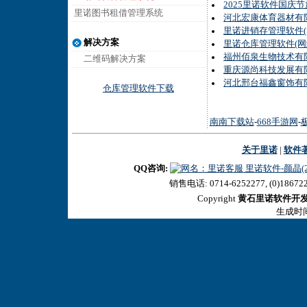
2025里诺软件国庆
里诺图书租借管理系统
河北宏康体育器材有限
里诺进销存管理软件(网
解决方案
里诺仓库管理软件(网络
福州佰泉生物技术有限
二维码解决方案
重庆源尚科技发展有限
河北邢台福鑫窗饰有限
仓库管理软件下载
南南下载站
-
668手游网
-
关于里诺
|
软件
QQ咨询:
里诺软件-颜晶(27
销售电话: 0714-6252277, (0)18672
Copyright
黄石里诺软件开
生成时间:2