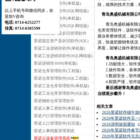
里诺销售管理软件(单机版)
段，雄厚的技术力量，
以上手机号和微信同步，欢
里诺销售管理软件(SQL网络版)
青岛奥盛机械有限公
迎加V咨询
里诺采购管理软件(单机版)
电话: 0714-6252277
青岛奥盛机械有限公司
里诺采购管理软件(SQL网络版)
传真: 0714-6305599
仓库管理软件，该软件
里诺固定资产及折旧管理软件
握业务整体情况，减少
里诺固定资产及折旧软件(SQL)
况，快速把握销售状况
界面，能够让操作者快
里诺工业进销存软件(单机版)
里诺工业进销存软件(SQL网络版)
青岛奥盛机械有限
里诺进销存3000(单机版)
1.功能强大，软件支
2.操作简单，表单简
里诺仓库管理软件(工程版)
3.数据安全，软件拥
里诺仓库管理软件(SQL工程版)
4.权限严谨，软件提
里诺工业仓库管理软件(单机版)
最后感谢青岛奥盛
里诺工业仓库管理软件(SQL版)
业绩逐步攀升！
里诺钢材仓库管理软件
相关文章
里诺人事工资软件(单机版)
2026里诺软件端午
里诺户口管理软件(村居版)
2026年里诺软件五
里诺人口管理软件(社区版)
2026清明放假通知
(2
2026年里诺软件春
里诺人事档案管理系统
2026年里诺软件元
里诺云设备管理系统