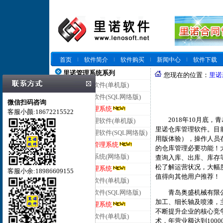
首页
软件简介
软件购买
新闻中心
软件下载
里诺管理系统系列
您现在的位置：
里诺
里诺仓库管理软件(单机版)
里诺仓库管理软件(SQL网络版)
微信扫码咨询
里诺云仓库管理系统
客服小颜:18672215522
2018年10月底，
里诺进销存管理软件(单机版)
里诺仓库管理软件。目
里诺进销存管理软件(SQL网络版)
用版体验），操作人员
里诺云进销存管理系统
的仓库管理必要功能！
里诺客户管理系统(网络版)
查询入库、出库、库存
松了解运营状况，大幅
里诺云客户管理系统
客服小余:18986609155
值得向其他用户推荐！
里诺合同管理软件(单机版)
青岛奥盛机械有限公司
里诺合同管理软件(SQL网络版)
加工、细长轴及喷漆，
里诺云合同管理系统
不断提升企业的核心竞
里诺会员管理软件(单机版)
术，年营业额达到100