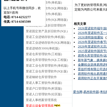
里诺销售管理软件(单机版)
为了更好的管理库房,鸿
以上手机号和微信同步，欢
里诺销售管理软件(SQL网络版)
定能为鸿胜公司来最大
迎加V咨询
里诺采购管理软件(单机版)
电话: 0714-6252277
里诺采购管理软件(SQL网络版)
传真: 0714-6305599
相关文章
里诺固定资产及折旧管理软件
2026里诺软件端午
里诺固定资产及折旧软件(SQL)
2026年里诺软件五
里诺工业进销存软件(单机版)
2026清明放假通知
(2
2026年里诺软件春
里诺工业进销存软件(SQL网络版)
2026年里诺软件元
里诺进销存3000(单机版)
2025里诺软件国庆
里诺仓库管理软件(工程版)
易用仓库管理软件(
里诺仓库管理软件(SQL工程版)
新年新气象，越来越
金鹏纸业选择易用进销
里诺工业仓库管理软件(单机版)
晋益纤维有限公司选择
里诺工业仓库管理软件(SQL版)
易用软件推出易用通
里诺钢材仓库管理软件
易用软件正在开展激
里诺人事工资软件(单机版)
里诺户口管理软件(村居版)
爱当网
-
易杰软件园
-
考拉
里诺人口管理软件(社区版)
里诺人事档案管理系统
里诺云设备管理系统