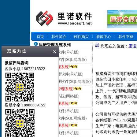
首页
软件简介
软件购买
新闻中心
软件下载
里诺管理系统系列
您现在的位置：
里诺
里诺仓库管理软件(单机版)
里诺仓库管理软件(SQL网络版)
微信扫码咨询
里诺云仓库管理系统
客服小颜:18672215522
福建省晋江市鸿胜彩印
里诺进销存管理软件(单机版)
原装滨田小胶印机；台
里诺进销存管理软件(SQL网络版)
加上严谨的管理，赢得
里诺云进销存管理系统
上升，“一泓”牌电脑
里诺客户管理系统(网络版)
政、酒店、超市等系统
公司成为广大用户可信
里诺云客户管理系统
客服小余:18986609155
里诺合同管理软件(单机版)
公司目前可提供的优质
里诺合同管理软件(SQL网络版)
各种纸张/PVC/PE
里诺云合同管理系统
生产厂家；电脑票据的
到印刷到送货一条龙服
里诺会员管理软件(单机版)