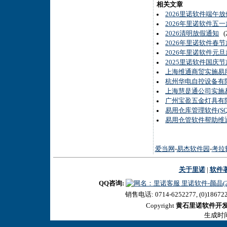
相关文章
2026里诺软件端午
2026年里诺软件五
2026清明放假通知
(2
2026年里诺软件春
2026年里诺软件元
2025里诺软件国庆
上海维通商贸实施易
杭州华电自控设备有限公
上海慧是通公司实施易
广州宝盈五金灯具有
易用仓库管理软件(S
易用仓管软件帮助维
爱当网
-
易杰软件园
-
考拉
关于里诺
|
软件
QQ咨询:
里诺软件-颜晶(27
销售电话: 0714-6252277, (0)18672
Copyright
黄石里诺软件开
生成时间:2