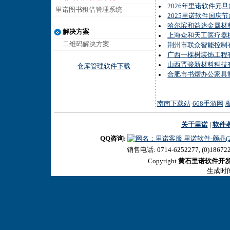
2026年里诺软件元
里诺图书租借管理系统
2025里诺软件国庆
哈尔滨和益达金属材料
解决方案
上海众和天工医疗器
二维码解决方案
荆州市联众智能控制
广西一棵树装饰工程
山西晋骏新材料科技
仓库管理软件下载
合肥市书熠办公家具
南南下载站
-
668手游网
-
关于里诺
|
软件
QQ咨询:
里诺软件-颜晶(27
销售电话: 0714-6252277, (0)18672
Copyright
黄石里诺软件开
生成时间:2