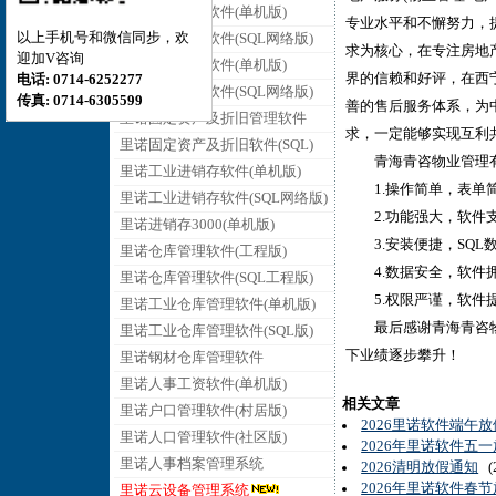
里诺销售管理软件(单机版)
专业水平和不懈努力，
以上手机号和微信同步，欢
里诺销售管理软件(SQL网络版)
求为核心，在专注房地产
迎加V咨询
里诺采购管理软件(单机版)
界的信赖和好评，在西
电话: 0714-6252277
里诺采购管理软件(SQL网络版)
传真: 0714-6305599
善的售后服务体系，为
里诺固定资产及折旧管理软件
求，一定能够实现互利
里诺固定资产及折旧软件(SQL)
青海青咨物业管理有
里诺工业进销存软件(单机版)
1.操作简单，表单简
里诺工业进销存软件(SQL网络版)
2.功能强大，软件支
里诺进销存3000(单机版)
3.安装便捷，SQL
里诺仓库管理软件(工程版)
4.数据安全，软件拥
里诺仓库管理软件(SQL工程版)
5.权限严谨，软件提
里诺工业仓库管理软件(单机版)
最后感谢青海青咨物业
里诺工业仓库管理软件(SQL版)
下业绩逐步攀升！
里诺钢材仓库管理软件
里诺人事工资软件(单机版)
相关文章
里诺户口管理软件(村居版)
2026里诺软件端午
里诺人口管理软件(社区版)
2026年里诺软件五
里诺人事档案管理系统
2026清明放假通知
(2
2026年里诺软件春
里诺云设备管理系统