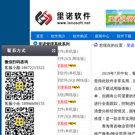
首页
软件简介
软件购买
新闻中心
软件下载
里诺管理系统系列
您现在的位置：
里诺
里诺仓库管理软件(单机版)
里诺仓库管理软件(SQL网络版)
微信扫码咨询
里诺云仓库管理系统
客服小颜:18672215522
里诺进销存管理软件(单机版)
2019年7月中旬，
里诺进销存管理软件(SQL网络版)
觉得此软件非常实用，
里诺云进销存管理系统
点击下载试用版体验）
里诺客户管理系统(网络版)
单，但拥有公司需要的
里诺云客户管理系统
客服小余:18986609155
进行全面跟踪，控制进
里诺合同管理软件(单机版)
清楚分析经营情况，能
里诺合同管理软件(SQL网络版)
准度！是一款非常实用
里诺云合同管理系统
青海青咨物业管理有限公
里诺会员管理软件(单机版)
地产服务(物业管理/地