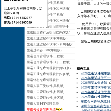
里诺销售管理软件(单机版)
援疆干部、人才的一致
以上手机号和微信同步，欢
里诺销售管理软件(SQL网络版)
巴州旅投酒店管理有
迎加V咨询
里诺采购管理软件(单机版)
入库等不及时。 3、
电话: 0714-6252277
里诺采购管理软件(SQL网络版)
传真: 0714-6305599
使用后：1、数据管理
里诺固定资产及折旧管理软件
州旅投酒店管理有限公
里诺固定资产及折旧软件(SQL)
状，带领企业进入信息
里诺工业进销存软件(单机版)
预祝
巴州旅投酒店管
里诺工业进销存软件(SQL网络版)
里诺进销存3000(单机版)
里诺仓库管理软件(工程版)
里诺仓库管理软件(SQL工程版)
里诺工业仓库管理软件(单机版)
相关文章
2026里诺软件端午
里诺工业仓库管理软件(SQL版)
2026年里诺软件五
里诺钢材仓库管理软件
2026清明放假通知
(2
里诺人事工资软件(单机版)
2026年里诺软件春
里诺户口管理软件(村居版)
2026年里诺软件元
2025里诺软件国庆
里诺人口管理软件(社区版)
里诺合同管理系统BS
里诺人事档案管理系统
深圳市宝昌利商贸有
里诺云设备管理系统