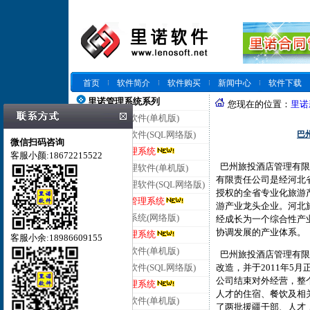
首页
软件简介
软件购买
新闻中心
软件下载
里诺管理系统系列
您现在的位置：
里诺
里诺仓库管理软件(单机版)
巴
里诺仓库管理软件(SQL网络版)
微信扫码咨询
里诺云仓库管理系统
客服小颜:18672215522
巴州旅投酒店管理有限
里诺进销存管理软件(单机版)
有限责任公司是经河北
里诺进销存管理软件(SQL网络版)
授权的全省专业化旅游
里诺云进销存管理系统
游产业龙头企业。河北旅
里诺客户管理系统(网络版)
经成长为一个综合性产
协调发展的产业体系。
里诺云客户管理系统
客服小余:18986609155
里诺合同管理软件(单机版)
巴州旅投酒店管理有限公
改造，并于2011年5月
里诺合同管理软件(SQL网络版)
公司结束对外经营，整
里诺云合同管理系统
人才的住宿、餐饮及相
里诺会员管理软件(单机版)
了两批援疆干部、人才