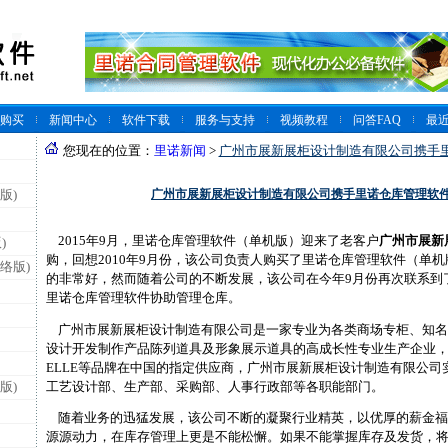
购买
新闻中心
软件下载
服务与支持
视频教程
问答FAQ
最
您现在的位置：
里诺新闻
>
广州市展新展柜设计制造有限公司携手
广州市展新展柜设计制造有限公司携手里诺仓库管理软
版)
2015年9月，里诺仓库管理软件（单机版）迎来了老客户
广州市展新
)
购，回想2010年9月份，该公司负责人购买了里诺仓库管理软件（单
络版)
的非常好，然而随着公司的不断发展，该公司在今年9月份再次联系到
里诺仓库管理软件协助管理仓库。
广州市展新展柜设计制造有限公司是一家专业为各类商场专柜、知名
设计开发制作产品陈列道具及形象展示道具的高成长性专业生产企业
ELLE等品牌在中国的指定供应商，广州市展新展柜设计制造有限公司
工艺设计部、生产部、采购部、人事行政部等各职能部门。
版)
随着业务的迅猛发展，该公司不断的凝聚行业精英，以优厚的薪金福
源源动力，在库存管理上更是不能松懈。如果不能掌握库存及发货，