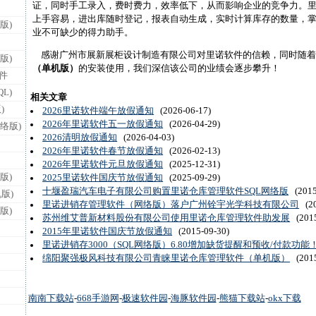
证，同时手工录入，费时费力，效率低下，从而影响企业的竞争力。
上手容易，进出库随时登记，报表自动生成，实时计算库存的数量，
版)
业不可缺少的得力助手。
感谢广州市展新展柜设计制造有限公司对里诺软件的信赖，同时随着
版)
（单机版）
的安装使用，我们深信该公司的业绩会逐步攀升！
件
L)
相关文章
)
2026里诺软件端午放假通知
(2026-06-17)
2026年里诺软件五一放假通知
(2026-04-29)
络版)
2026清明放假通知
(2026-04-03)
2026年里诺软件春节放假通知
(2026-02-13)
2026年里诺软件元旦放假通知
(2025-12-31)
版)
2025里诺软件国庆节放假通知
(2025-09-29)
十堰盈瑞汽车电子有限公司购置里诺仓库管理软件SQL网络版
(2015
版)
里诺进销存管理软件（网络版）落户广州铨宇光学科技有限公司
(20
版)
苏州维艾普新材料股份有限公司使用里诺仓库管理软件助发展
(2015
2015年里诺软件国庆节放假通知
(2015-09-30)
里诺进销存3000（SQL网络版）6.80增加缺货提醒和预收/付款功能
绵阳聚强极风科技有限公司青睐里诺仓库管理软件（单机版）
(2015
南南下载站
-
668手游网
-
极速软件园
-
海豚软件园
-
熊猫下载站
-
okx下载