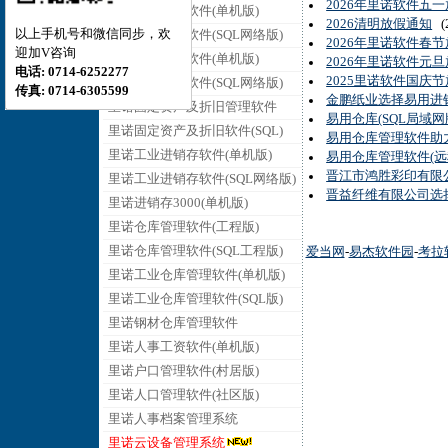
2026年里诺软件五
里诺销售管理软件(单机版)
2026清明放假通知
(2
以上手机号和微信同步，欢
里诺销售管理软件(SQL网络版)
2026年里诺软件春
迎加V咨询
里诺采购管理软件(单机版)
2026年里诺软件元
电话: 0714-6252277
2025里诺软件国庆
里诺采购管理软件(SQL网络版)
传真: 0714-6305599
金鹏纸业选择易用进销
里诺固定资产及折旧管理软件
易用仓库(SQL局域
里诺固定资产及折旧软件(SQL)
易用仓库管理软件助
里诺工业进销存软件(单机版)
易用仓库管理软件(
晋江市鸿胜彩印有限
里诺工业进销存软件(SQL网络版)
晋益纤维有限公司选择
里诺进销存3000(单机版)
里诺仓库管理软件(工程版)
里诺仓库管理软件(SQL工程版)
爱当网
-
易杰软件园
-
考拉
里诺工业仓库管理软件(单机版)
里诺工业仓库管理软件(SQL版)
里诺钢材仓库管理软件
里诺人事工资软件(单机版)
里诺户口管理软件(村居版)
里诺人口管理软件(社区版)
里诺人事档案管理系统
里诺云设备管理系统