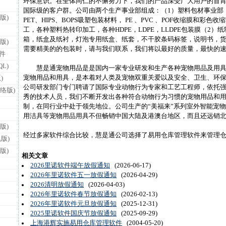
环保意识。在全体同仁的不懈努力下，我们的产品深受广大用户的首
国际级的客户群。公司由两个生产事业部组成：（1）塑料包材事业部：生
版)
PET、HIPS、BOPS吸塑包装材料， PE 、PVC 、POF收缩膜和彩
工，各种塑料热转印加工，各种HDPE，LDPE，LLDPE包装膜（2
箱，纸盒及纸衬，灯泡专用纸盒、纸套，不干胶条码标签，说明书，
版)
需要精美的的包装时，请与我们联系，我们将以最好的质量，最快的
件
L)
慧是通宠物用品是是国内一家专业研发和生产各种宠物用品及用具
宠物用品和用具，是本着对人类及宠物双重关爱以及安全、卫生、环
)
公司研发部门专门聘请了国际专业动物行为专家和工艺工程师，依托
络版)
秀的技术人员，我们不断开发出各种符合动物行为习惯的宠物用品和
制，在同行业中处于领先地位。公司生产的“美福来”系列室外智能宠
用洁具等宠物用品用具不但畅销中国大陆及港澳台地区，而且还远销
版)
经过多家软件综合比较，慧是通公司选择了易用仓库管理软件来管理
版)
版)
相关文章
2026里诺软件端午放假通知
(2026-06-17)
2026年里诺软件五一放假通知
(2026-04-29)
2026清明放假通知
(2026-04-03)
2026年里诺软件春节放假通知
(2026-02-13)
2026年里诺软件元旦放假通知
(2025-12-31)
2025里诺软件国庆节放假通知
(2025-09-29)
上海港辉实施易用仓库管理软件
(2004-05-20)