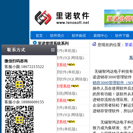
首页
软件简介
软件购买
新闻中心
软件下载
里诺管理系统系列
您现在的位置：
里诺
里诺仓库管理软件(单机版)
无
里诺仓库管理软件(SQL网络版)
微信扫码咨询
里诺云仓库管理系统
客服小颜:18672215522
无锡智鸿达电子科技有
里诺进销存管理软件(单机版)
诺进销存3000管理软件
里诺进销存管理软件(SQL网络版)
销存3000管理软件（S
里诺云进销存管理系统
操作人员在使用软件后
里诺客户管理系统(网络版)
的所有功能！该软件从
进销存流程合理应用。
里诺云客户管理系统
客服小余:18986609155
企业经营者轻松了解运
里诺合同管理软件(单机版)
进销存管理软件，所以
里诺合同管理软件(SQL网络版)
里诺云合同管理系统
无锡智鸿达电子科技有
致力成为集研发、生产
里诺会员管理软件(单机版)