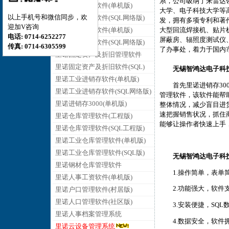
系，公司吸纳了来雷达
里诺销售管理软件(单机版)
大学、电子科技大学等
以上手机号和微信同步，欢
里诺销售管理软件(SQL网络版)
发，拥有多项专利和著作
迎加V咨询
里诺采购管理软件(单机版)
大型回流焊接机、贴片
电话: 0714-6252277
屏蔽房、辐照度测试仪
里诺采购管理软件(SQL网络版)
传真: 0714-6305599
了办事处，着力于国内
里诺固定资产及折旧管理软件
里诺固定资产及折旧软件(SQL)
无锡智鸿达电子科
里诺工业进销存软件(单机版)
首先
里诺进销存30
里诺工业进销存软件(SQL网络版)
管理软件，该软件能帮
里诺进销存3000(单机版)
整体情况，减少盲目进
速把握销售状况，抓住
里诺仓库管理软件(工程版)
能够让操作者快速上手
里诺仓库管理软件(SQL工程版)
里诺工业仓库管理软件(单机版)
里诺工业仓库管理软件(SQL版)
无锡智鸿达电子科
里诺钢材仓库管理软件
1.操作简单，表单简
里诺人事工资软件(单机版)
2.功能强大，软件支
里诺户口管理软件(村居版)
里诺人口管理软件(社区版)
3.安装便捷，SQL
里诺人事档案管理系统
4.数据安全，软件
里诺云设备管理系统