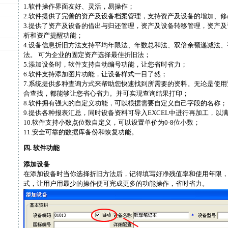
1.软件操作界面友好、灵活，易操作；
2.软件提供了完善的资产及设备档案管理，支持资产及设备的增加、
3.提供了资产及设备的借出与归还管理，资产及设备转移管理，资产
析和资产提醒功能；
4.设备信息折旧方法支持平均年限法、年数总和法、双倍余额递减法
法。 可为企业的固定资产选择最佳折旧法；
5.添加设备时，软件支持自动编号功能，让您省时省力；
6.软件支持添加图片功能，让设备样式一目了然；
7.系统提供多种查询方式来帮助您快速找到所需要的资料。无论是使
合查找，都能够让您省心省力。并可实现查询结果打印；
8.软件拥有强大的自定义功能，可以根据需要自定义自己字段的名称；
9.提供各种报表汇总，同时设备资料可导入EXCEL中进行再加工，以
10.软件支持小数点位数自定义，可以设置单价为0-8位小数；
11.安全可靠的数据库备份和恢复功能。
四. 软件功能
添加设备
在添加设备时当你选择折旧方法后，记得填写好净残值率和使用年限
式，让用户用最少的操作便可完成更多的功能操作，省时省力。