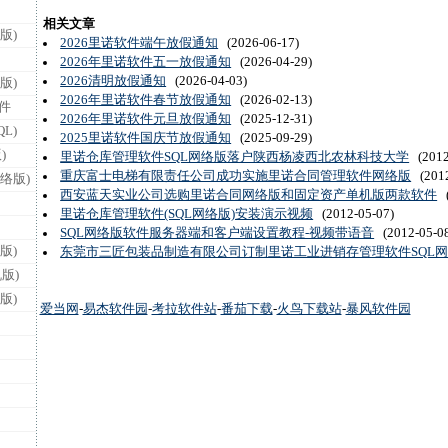
相关文章
版)
2026里诺软件端午放假通知
(2026-06-17)
2026年里诺软件五一放假通知
(2026-04-29)
2026清明放假通知
(2026-04-03)
版)
2026年里诺软件春节放假通知
(2026-02-13)
件
2026年里诺软件元旦放假通知
(2025-12-31)
L)
2025里诺软件国庆节放假通知
(2025-09-29)
)
里诺仓库管理软件SQL网络版落户陕西杨凌西北农林科技大学
(2012
重庆富士电梯有限责任公司成功实施里诺合同管理软件网络版
(2012
络版)
西安蓝天实业公司选购里诺合同网络版和固定资产单机版两款软件
(
里诺仓库管理软件(SQL网络版)安装演示视频
(2012-05-07)
SQL网络版软件服务器端和客户端设置教程-视频带语音
(2012-05-0
版)
东莞市三匠包装品制造有限公司订制里诺工业进销存管理软件SQL
版)
版)
爱当网
-
易杰软件园
-
考拉软件站
-
番茄下载
-
火鸟下载站
-
暴风软件园