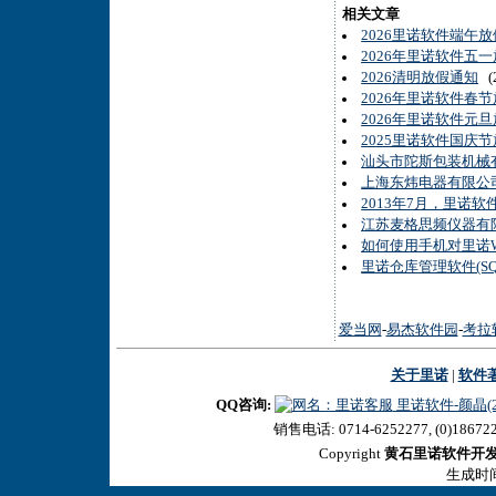
相关文章
2026里诺软件端午
2026年里诺软件五
2026清明放假通知
(2
2026年里诺软件春
2026年里诺软件元
2025里诺软件国庆
汕头市陀斯包装机械有
上海东炜电器有限公司
2013年7月，里诺
江苏麦格思频仪器有
如何使用手机对里诺W
里诺仓库管理软件(S
爱当网
-
易杰软件园
-
考拉
关于里诺
|
软件
QQ咨询:
里诺软件-颜晶(27
销售电话: 0714-6252277, (0)18672
Copyright
黄石里诺软件开
生成时间:2