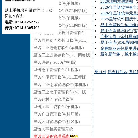
2026清明放假通知
(2
里诺销售管理软件(单机版)
2026年里诺软件春
以上手机号和微信同步，欢
里诺销售管理软件(SQL网络版)
2026年里诺软件元
迎加V咨询
里诺采购管理软件(单机版)
2025里诺软件国庆
电话: 0714-6252277
易用仓管软件帮助维
里诺采购管理软件(SQL网络版)
传真: 0714-6305599
易用仓库管理软件(S
里诺固定资产及折旧管理软件
广州宝盈五金灯具有
里诺固定资产及折旧软件(SQL)
易用仓库(SQL局域
里诺工业进销存软件(单机版)
金鹏纸业选择易用进销
新年新气象，越来越
里诺工业进销存软件(SQL网络版)
里诺进销存3000(单机版)
里诺仓库管理软件(工程版)
爱当网
-
易杰软件园
-
考拉
里诺仓库管理软件(SQL工程版)
里诺工业仓库管理软件(单机版)
里诺工业仓库管理软件(SQL版)
里诺钢材仓库管理软件
里诺人事工资软件(单机版)
里诺户口管理软件(村居版)
里诺人口管理软件(社区版)
里诺人事档案管理系统
里诺云设备管理系统