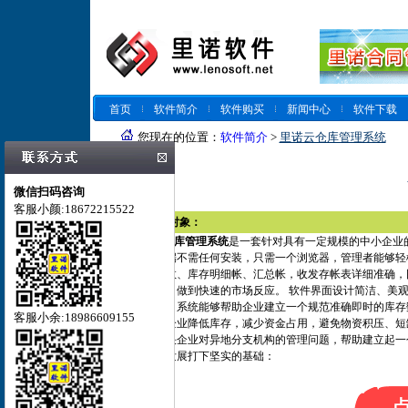
首页
软件简介
软件购买
新闻中心
软件下载
您现在的位置：
软件简介
>
里诺云仓库管理系统
微信扫码咨询
客服小颜:18672215522
一、 适用对象：
里诺云仓库管理系统
是一套针对具有一定规模的中小企业
构，客户端不需任何安装，只需一个浏览器，管理者能够轻
库存实存数、库存明细帐、汇总帐，收发存帐表详细准确，
库存积压，做到快速的市场反应。 软件界面设计简洁、美
上手极易。系统能够帮助企业建立一个规范准确即时的库存
客服小余:18986609155
有效帮助企业降低库存，减少资金占用，避免物资积压、短
统全面解决企业对异地分支机构的管理问题，帮助建立起一
和更快的发展打下坚实的基础：