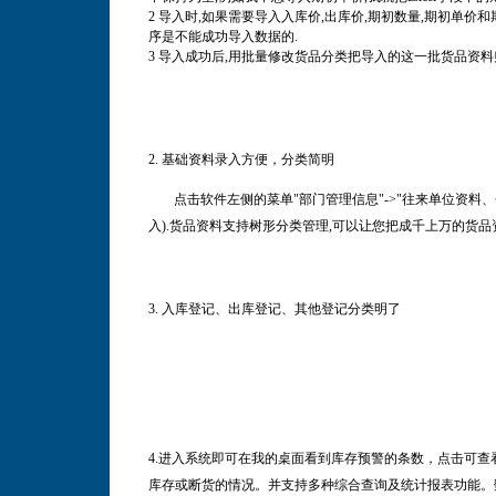
2 导入时,如果需要导入入库价,出库价,期初数量,期初单价和期
序是不能成功导入数据的.
3 导入成功后,用批量修改货品分类把导入的这一批货品资料
2.
基础资料录入方便，分类简明
点击软件左侧的菜单"部门管理信息"->"往来单位资料、
入).货品资料支持树形分类管理,可以让您把成千上万的货品资
3. 入库登记、出库登记、其他登记分类明了
4.进入系统即可在我的桌面看到库存预警的条数，点击可
库存或断货的情况。并支持
多种综合查询及统计报表功能。