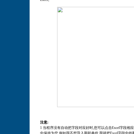
注意:
1 当程序没有自动把字段对应好时,您可以点击Excel字段相
中保持为空,例如我不想导入期初单价,我就把Excel字段中的