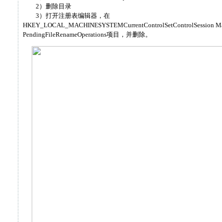
2）删除目录
3）打开注册表编辑器，在
HKEY_LOCAL_MACHINESYSTEMCurrentControlSetControlSession
PendingFileRenameOperations项目，并删除。