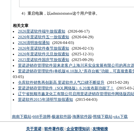
4）重启电脑，以administrator这个用户登录。
相关文章
2026里诺软件端午放假通知
(2026-06-17)
2026年里诺软件五一放假通知
(2026-04-29)
2026清明放假通知
(2026-04-03)
2026年里诺软件春节放假通知
(2026-02-13)
2026年里诺软件元旦放假通知
(2025-12-31)
2025里诺软件国庆节放假通知
(2025-09-29)
里诺进销存管理软件迎来老客户上海川禾实业发展有限公司的再次
里诺进销存管理软件(单机版)6.10加入“库存台账”功能，可直接查
03-05)
仓库软件销售再创新高 里诺软件人气口碑不断提升
(2015-02-28)
里诺进销存管理软件（SQL网络版）6.20发布新功能了！
(2015-03-
辽宁省抚顺市鑫龙化工有限公司启用里诺进销存管理软件网络版四
里诺软件2015年清明节放假通知
(2015-04-03)
南南下载站
-
668手游网
-
极速软件园
-
海豚软件园
-
熊猫下载站
-
okx下载
关于里诺
|
软件著作权
|
企业管理知识
|
友情链接