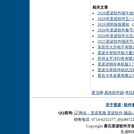
相关文章
2026里诺软件端午
2026年里诺软件五
2026清明放假通知
(2
2026年里诺软件春
2026年里诺软件元
2025里诺软件国庆
东莞市大升电子有限
里诺仓管软件助力重
苏州太平洋印务有限
里诺进销存单机版3.
里诺仓库软件助武汉
青岛卡本炭素有限公
爱当网
-
易杰软件园
-
考拉
关于里诺
|
软件
QQ咨询:
里诺软件-颜晶(27
销售电话: 0714-6252277, (0)18672
Copyright
黄石里诺软件开
生成时间:2