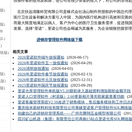
排操作者的使用及权限，使公司在很少资金的投入下，对公司的管理
版)
北京扶远清隆科贸有限公司是株式会社汤山制作所授权的中国总代理
医疗卫生设备和解决方案引入中国，为国内医疗机构进行高效和完善
而最大限度地满足以病人、客户为中心的医疗卫生服务需求，促进我
版)
发展。选择“里诺”，里诺公司也会竭诚为其服务，为企业细致挖掘管
件
L)
进销存管理软件网络版下载
)
相关文章
络版)
2026里诺软件端午放假通知
(2026-06-17)
2026年里诺软件五一放假通知
(2026-04-29)
2026清明放假通知
(2026-04-03)
版)
2026年里诺软件春节放假通知
(2026-02-13)
2026年里诺软件元旦放假通知
(2025-12-31)
版)
2025里诺软件国庆节放假通知
(2025-09-29)
版)
里诺仓库管理软件单机版V5.20期初录入基础资料增加期初金额字段
里诺人口管理软件（村居版）2.60更新相片薄关联家庭查看功能
(20
里诺客服管理系统V2.50改进了销售模块，售后服务模块和工作日志
重庆纽米新材料科技有限责任公司青睐里诺客户管理软件SQL网络
创建自己的进销存管理系统——广州市腾翔五金模型有限公司
(2012
四川矿山机器（集团）有限责任公司再购15站点里诺仓库SQL网络