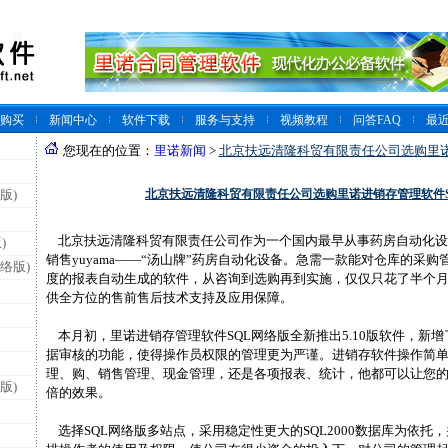
购买
新闻中心
软件下载
服务与支持
视频教程
问答FAQ
最
您现在的位置：
里诺新闻
>
北京扶远清隆科贸有限责任公司选购里诺
北京扶远清隆科贸有限责任公司选购里诺进销存管理软件S
版)
北京扶远清隆科贸有限责任公司作为一个国内最早从事药房自动化设
)
销售yuyama——“汤山牌”药房自动化设备。急需一款能对仓库的采
络版)
度的报表自动生成的软件，从咨询到选购再到实施，仅仅只花了半个
供全方位的售前售后技术支持及应用保障。
本月初，里诺进销存管理软件SQL网络版全新推出5.10版软件，新
据审核的功能，使得操作员权限的管理更为严谨。进销存软件操作简
理、购、销售管理、现金管理，还是各项报表、统计，他都可以让您
版)
倍的效果。
选择SQL网络版多站点，采用稳定性更大的SQL2000数据库为依托