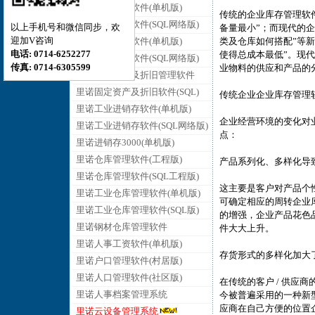
里诺销售管理软件(单机版)
传统的企业库存管理软
里诺销售管理软件(SQL网络版)
以上手机号和微信同步，欢
备量最小”；而现代的
迎加V咨询
里诺采购管理软件(单机版)
类及仓库如何搭配”等
电话: 0714-6252277
使得总成本最低”。现
里诺采购管理软件(SQL网络版)
传真: 0714-6305599
业物料的供应和产品的
里诺固定资产及折旧管理软件
里诺固定资产及折旧软件(SQL)
传统企业企业库存管理
里诺工业进销存软件(单机版)
企业经营环境的变化对
里诺工业进销存软件(SQL网络版)
点：
里诺进销存3000(单机版)
里诺仓库管理软件(工程版)
产品系列化、多样化导
里诺仓库管理软件(SQL工程版)
这主要是客户对产品个
里诺工业仓库管理软件(单机版)
可确定相应的周转企业
里诺工业仓库管理软件(SQL版)
的增强，企业产品花色
里诺钢材仓库管理软件
件大大上升。
里诺人事工资软件(单机版)
存货形式的多样化加大
里诺户口管理软件(村居版)
里诺人口管理软件(社区版)
在传统的客户 / 供应
里诺人事档案管理系统
今被普遍采用的一种新
应商在自己方便的位置
里诺云设备管理系统