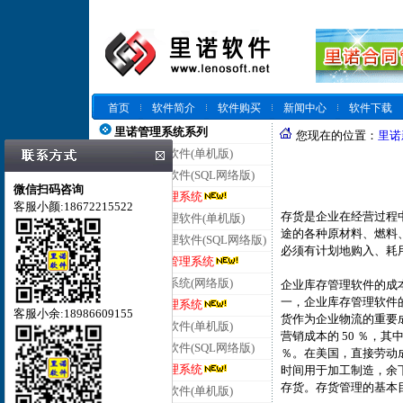
首页
软件简介
软件购买
新闻中心
软件下载
里诺管理系统系列
您现在的位置：
里诺
里诺仓库管理软件(单机版)
里诺仓库管理软件(SQL网络版)
微信扫码咨询
里诺云仓库管理系统
客服小颜:18672215522
存货是企业在经营过程
里诺进销存管理软件(单机版)
途的各种原材料、燃料
里诺进销存管理软件(SQL网络版)
必须有计划地购入、耗
里诺云进销存管理系统
里诺客户管理系统(网络版)
企业库存管理软件的成
一，企业库存管理软件
里诺云客户管理系统
客服小余:18986609155
货作为企业物流的重要
里诺合同管理软件(单机版)
营销成本的 50 ％，其
里诺合同管理软件(SQL网络版)
％。在美国，直接劳动成
里诺云合同管理系统
时间用于加工制造，余下
存货。存货管理的基本
里诺会员管理软件(单机版)