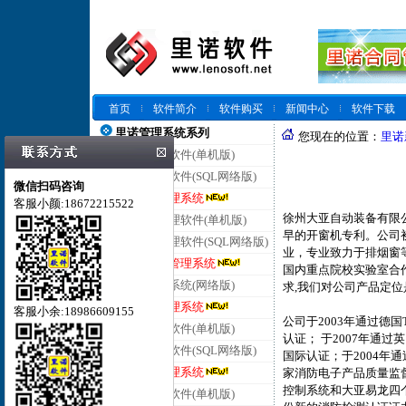
首页
软件简介
软件购买
新闻中心
软件下载
里诺管理系统系列
您现在的位置：
里诺
里诺仓库管理软件(单机版)
里诺仓库管理软件(SQL网络版)
微信扫码咨询
里诺云仓库管理系统
客服小颜:18672215522
徐州大亚自动装备有限
里诺进销存管理软件(单机版)
早的开窗机专利。公司
里诺进销存管理软件(SQL网络版)
业，专业致力于排烟窗
里诺云进销存管理系统
国内重点院校实验室合
里诺客户管理系统(网络版)
求,我们对公司产品定
里诺云客户管理系统
客服小余:18986609155
公司于2003年通过德国TUV 
里诺合同管理软件(单机版)
认证； 于2007年通过英国Llo
里诺合同管理软件(SQL网络版)
国际认证；于2004年通
里诺云合同管理系统
家消防电子产品质量监
控制系统和大亚易龙四
里诺会员管理软件(单机版)