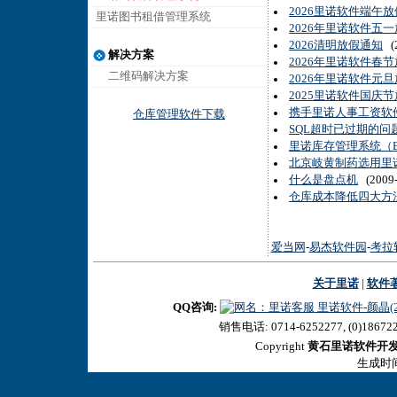
2026里诺软件端午
里诺图书租借管理系统
2026年里诺软件五
2026清明放假通知
(2
解决方案
2026年里诺软件春
二维码解决方案
2026年里诺软件元
2025里诺软件国庆
携手里诺人事工资软
仓库管理软件下载
SQL超时已过期的问
里诺库存管理系统（
北京岐黄制药选用里
什么是盘点机
(2009-
仓库成本降低四大方
爱当网
-
易杰软件园
-
考拉
关于里诺
|
软件
QQ咨询:
里诺软件-颜晶(27
销售电话: 0714-6252277, (0)18672
Copyright
黄石里诺软件开
生成时间:2