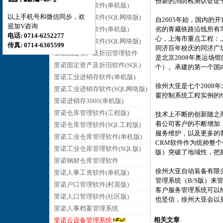
份新的消防检测认证证
里诺销售管理软件(单机版)
以上手机号和微信同步，欢
里诺销售管理软件(SQL网络版)
自2005年始，国内
迎加V咨询
里诺采购管理软件(单机版)
劣的青藏铁路沿线所有
电话: 0714-6252277
心，上海市重点工程：
里诺采购管理软件(SQL网络版)
传真: 0714-6305599
同济百年校庆的同济广
里诺固定资产及折旧管理软件
是北京2008年奥运
里诺固定资产及折旧软件(SQL)
个）。承建的第一个国
里诺工业进销存软件(单机版)
徐州大亚是七个200
里诺工业进销存软件(SQL网络版)
窗控制系统工程实例的
里诺进销存3000(单机版)
里诺仓库管理软件(工程版)
技术上不断的创新随之
着公司客户的不断增加
里诺仓库管理软件(SQL工程版)
服务维护，以及更多的
里诺工业仓库管理软件(单机版)
CRM软件作为统帅整个
里诺工业仓库管理软件(SQL版)
版）突破了地域性，把
里诺钢材仓库管理软件
徐州大亚自动装备有限
里诺人事工资软件(单机版)
管理系统（B/S版）
里诺户口管理软件(村居版)
客户服务管理系统可以
里诺人口管理软件(社区版)
也坚信，徐州大亚会以
里诺人事档案管理系统
相关文章
里诺云设备管理系统