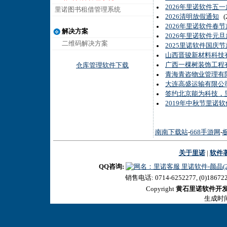
2026年里诺软件五
里诺图书租借管理系统
2026清明放假通知
(2
2026年里诺软件春
解决方案
2026年里诺软件元
二维码解决方案
2025里诺软件国庆
山西晋骏新材料科技
广西一棵树装饰工程
仓库管理软件下载
青海青咨物业管理有
大连高盛运输有限公
签约北京能为科技，
2019年中秋节里诺
南南下载站
-
668手游网
-
关于里诺
|
软件
QQ咨询:
里诺软件-颜晶(27
销售电话: 0714-6252277, (0)18672
Copyright
黄石里诺软件开
生成时间:2