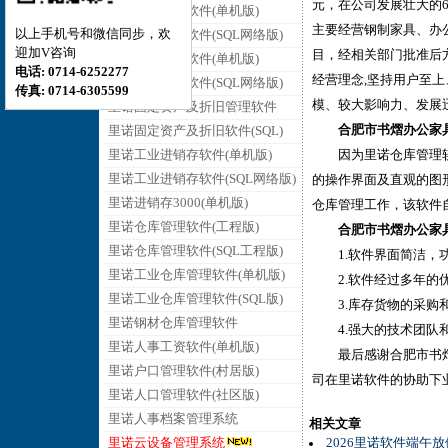
元，在公司发展壮大的
里诺销售管理软件(单机版)
主要经营钢制家具、办
以上手机号和微信同步，欢
里诺销售管理软件(SQL网络版)
迎加V咨询
目，经相关部门批准后
里诺采购管理软件(单机版)
电话: 0714-6252277
经营理念,坚持用户至
里诺采购管理软件(SQL网络版)
传真: 0714-6305599
模、较大影响力、发展
里诺固定资产及折旧管理软件
合肥市书熠办公家具制
里诺固定资产及折旧软件(SQL)
里诺工业进销存软件(单机版)
因为里诺仓库管理软件
里诺工业进销存软件(SQL网络版)
的操作界面及直观的图
里诺进销存3000(单机版)
仓库管理工作，该软件
里诺仓库管理软件(工程版)
合肥市书熠办公家具
里诺仓库管理软件(SQL工程版)
1.软件界面简洁，功
里诺工业仓库管理软件(单机版)
2.软件经过多年的优
里诺工业仓库管理软件(SQL版)
3.库存货物的采购和
里诺钢材仓库管理软件
4.强大的技术团队和
里诺人事工资软件(单机版)
最后感谢合肥市书熠办
里诺户口管理软件(村居版)
司在里诺软件的协助下
里诺人口管理软件(社区版)
里诺人事档案管理系统
相关文章
里诺云设备管理系统
2026里诺软件端午