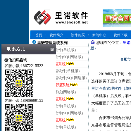
首页
软件简介
软件购买
新闻中心
软件下载
您现在的位置：
里诺
里诺管理系统系列
版）
里诺仓库管理软件(单机版)
里诺仓库管理软件(SQL网络版)
合肥市
微信扫码咨询
里诺云仓库管理系统
客服小颜:18672215522
里诺进销存管理软件(单机版)
2019年8月下旬，
里诺进销存管理软件(SQL网络版)
选择购买了里诺仓库管
里诺云进销存管理系统
里诺仓库管理软件（单
里诺客户管理系统(网络版)
（单机版）后反映，软
里诺云客户管理系统
客服小余:18986609155
大幅度提升了员工的工
里诺合同管理软件(单机版)
荐！
里诺合同管理软件(SQL网络版)
合肥市书熠办公家具制
里诺云合同管理系统
东县市场监督管理局注
里诺会员管理软件(单机版)