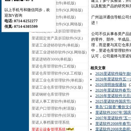
建立了多个实验室，并
里诺销售管理软件(单机版)
以及配套产品的研究和
以上手机号和微信同步，欢
里诺销售管理软件(SQL网络版)
迎加V咨询
里诺采购管理软件(单机版)
广州远洋通信导航公司
电话: 0714-6252277
进！
里诺采购管理软件(SQL网络版)
传真: 0714-6305599
里诺固定资产及折旧管理软件
公司不仅从事各类产品
里诺固定资产及折旧软件(SQL)
的零件、部件、半成品
理，而是要与其它仓库
里诺工业进销存软件(单机版)
中，里诺仓库管理软件
里诺工业进销存软件(SQL网络版)
认可，公司最终与里诺
里诺进销存3000(单机版)
里诺仓库管理软件(工程版)
相关文章
里诺仓库管理软件(SQL工程版)
2026里诺软件端午
2026年里诺软件五
里诺工业仓库管理软件(单机版)
2026清明放假通知
(2
里诺工业仓库管理软件(SQL版)
2026年里诺软件春
里诺钢材仓库管理软件
2026年里诺软件元
里诺人事工资软件(单机版)
2025里诺软件国庆
青岛“口留香”餐饮
里诺户口管理软件(村居版)
里诺软件2007年‘国
里诺人口管理软件(社区版)
2007年里诺软件"五
里诺人事档案管理系统
里诺软件2008年春
里诺软件2008光盘
里诺云设备管理系统