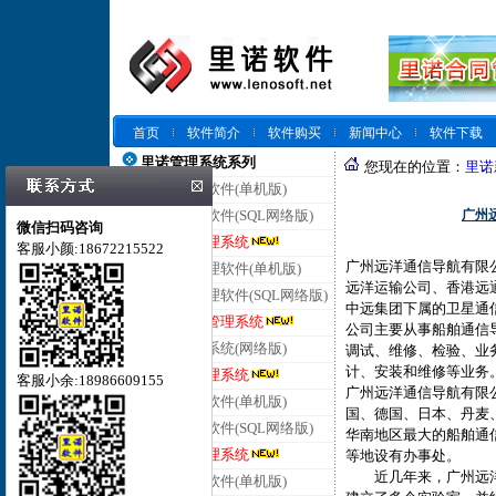
首页
软件简介
软件购买
新闻中心
软件下载
里诺管理系统系列
您现在的位置：
里诺
里诺仓库管理软件(单机版)
广州
里诺仓库管理软件(SQL网络版)
微信扫码咨询
里诺云仓库管理系统
客服小颜:18672215522
广州远洋通信导航有限
里诺进销存管理软件(单机版)
远洋运输公司、香港远
里诺进销存管理软件(SQL网络版)
中远集团下属的卫星通
里诺云进销存管理系统
公司主要从事船舶通信
里诺客户管理系统(网络版)
调试、维修、检验、业
计、安装和维修等
里诺云客户管理系统
客服小余:18986609155
广州远洋通信导航有限
里诺合同管理软件(单机版)
国、德国、日本、丹麦
里诺合同管理软件(SQL网络版)
华南地区最大的船舶通
里诺云合同管理系统
等地设有办事处。
近几年来，广州远洋通
里诺会员管理软件(单机版)