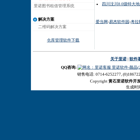
四川汶川8.0级特大
里诺图书租借管理系统
解决方案
爱当网
-
易杰软件园
-
考拉
二维码解决方案
仓库管理软件下载
关于里诺
|
软件
QQ咨询:
里诺软件-颜晶(27
销售电话: 0714-6252277, (0)18672
Copyright
黄石里诺软件开
生成时间:2