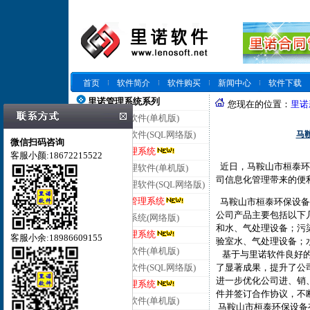
首页
软件简介
软件购买
新闻中心
软件下载
里诺管理系统系列
您现在的位置：
里诺
里诺仓库管理软件(单机版)
马
里诺仓库管理软件(SQL网络版)
微信扫码咨询
里诺云仓库管理系统
客服小颜:18672215522
近日，马鞍山市桓泰环
里诺进销存管理软件(单机版)
司信息化管理带来的便
里诺进销存管理软件(SQL网络版)
里诺云进销存管理系统
马鞍山市桓泰环保设备
公司产品主要包括以下
里诺客户管理系统(网络版)
和水、气处理设备；污
里诺云客户管理系统
客服小余:18986609155
验室水、气处理设备；
里诺合同管理软件(单机版)
基于与里诺软件良好的
了显著成果，提升了公
里诺合同管理软件(SQL网络版)
进一步优化公司进、销
里诺云合同管理系统
件并签订合作协议，不
里诺会员管理软件(单机版)
马鞍山市桓泰环保设备有