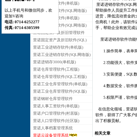
里诺销售管理软件(单机版)
里诺进销存软件(SQL
帮助操作人员提升工作
以上手机号和微信同步，欢
里诺销售管理软件(SQL网络版)
进货，降低流动资金的
迎加V咨询
里诺采购管理软件(单机版)
住商机！此外，该软件
电话: 0714-6252277
里诺采购管理软件(SQL网络版)
手，帮助企业有效完成
传真: 0714-6305599
里诺固定资产及折旧管理软件
里诺进销存软件功能
里诺固定资产及折旧软件(SQL)
里诺工业进销存软件(单机版)
1.操作简单，表单简
里诺工业进销存软件(SQL网络版)
里诺进销存3000(单机版)
2.功能强大，软件支
里诺仓库管理软件(工程版)
3.安装便捷，SQL
里诺仓库管理软件(SQL工程版)
里诺工业仓库管理软件(单机版)
4.数据安全，软件
里诺工业仓库管理软件(SQL版)
5.权限严谨，软件提
里诺钢材仓库管理软件
里诺人事工资软件(单机版)
在信息化领域，里诺软
里诺户口管理软件(村居版)
软件，获得了广大客户
出了积极贡献。
里诺人口管理软件(社区版)
里诺人事档案管理系统
相关文章
里诺云设备管理系统