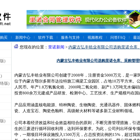
购买
新闻中心
软件下载
服务与支持
视频教程
问答FAQ
最
您现在的位置：
里诺新闻
>
内蒙古弘丰锆业有限公司选购里诺仓库
内蒙古弘丰锆业有限公司选购里诺仓库、采购管理
版)
内蒙古弘丰锆业有限公司创建于2008年，注册资金5000万元，是一
)
位于内蒙古鄂尔多斯市达拉特旗三墒梁工业园区，占地10万平方米。公
络版)
人民币。年产1.8万氧氯化锆、2000吨二氧化锆、副产1.3万吨无水偏硅
投资800余万元建成产品研发、检测中心。工艺技术、生产规模均在国
产品应用涵盖核电能源、特种陶瓷、生物陶瓷、光通讯器件、固体燃
瓷、人造宝石、陶瓷色釉料、高级耐火材料等诸多新工业材料领域。
版)
公司本着经济效益和社会效益相结合的原则，不断完善管理措施，引
生的三废进行循环回收利用，达到环保要求。为此，公司列出环保专
中，一期项目环保设施投入1500万元，占总投资比例的15%，超过我