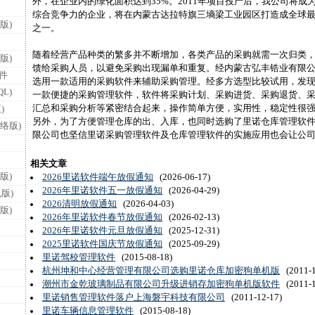
外，在企业内的绿化面积达到35%。2011年项目投产后，我公司将成
综合竞争力的企业，将在内蒙古达拉特旗三墒梁工业园区打造成全球
版)
之一。
随着经营产品种类的繁多并不断增加，各类产品的采购就需一次归类
版)
馈给采购人员，以避免采购出现漏单和重复。经内蒙古弘丰锆业有限
件
选用一款适用的采购软件来辅助采购管理。经多方选型比较试用，发
L)
一款便捷的采购管理软件，软件将采购计划、采购进货、采购退货、
汇总和采购分析等紧密结合起来，操作简单方便，实用性，稳定性很
)
另外，为了方便管理仓库的出、入库，也同时选购了里诺仓库管理软
络版)
限公司也坚信里诺采购管理软件及仓库管理软件的实施应用也会让公
相关文章
版)
2026里诺软件端午放假通知
(2026-06-17)
2026年里诺软件五一放假通知
(2026-04-29)
版)
2026清明放假通知
(2026-04-03)
版)
2026年里诺软件春节放假通知
(2026-02-13)
2026年里诺软件元旦放假通知
(2025-12-31)
2025里诺软件国庆节放假通知
(2025-09-29)
里诺驾校管理软件
(2015-08-18)
杭州坤和中心经营管理有限公司选购里诺仓库加密狗单机版
(2011-1
潮州市金乾玻璃制品有限公司升级进销存加密狗单机版软件
(2011-1
里诺销售管理软件落户上海磐宇科技有限公司
(2011-12-17)
里诺车辆信息管理软件
(2015-08-18)