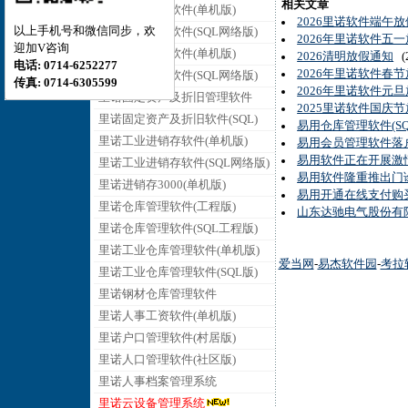
相关文章
里诺销售管理软件(单机版)
2026里诺软件端午
以上手机号和微信同步，欢
里诺销售管理软件(SQL网络版)
2026年里诺软件五
迎加V咨询
里诺采购管理软件(单机版)
2026清明放假通知
(2
电话: 0714-6252277
2026年里诺软件春
里诺采购管理软件(SQL网络版)
传真: 0714-6305599
2026年里诺软件元
里诺固定资产及折旧管理软件
2025里诺软件国庆
里诺固定资产及折旧软件(SQL)
易用仓库管理软件(S
里诺工业进销存软件(单机版)
易用会员管理软件落
易用软件正在开展激
里诺工业进销存软件(SQL网络版)
易用软件隆重推出门
里诺进销存3000(单机版)
易用开通在线支付购
里诺仓库管理软件(工程版)
山东达驰电气股份有限
里诺仓库管理软件(SQL工程版)
里诺工业仓库管理软件(单机版)
爱当网
-
易杰软件园
-
考拉
里诺工业仓库管理软件(SQL版)
里诺钢材仓库管理软件
里诺人事工资软件(单机版)
里诺户口管理软件(村居版)
里诺人口管理软件(社区版)
里诺人事档案管理系统
里诺云设备管理系统