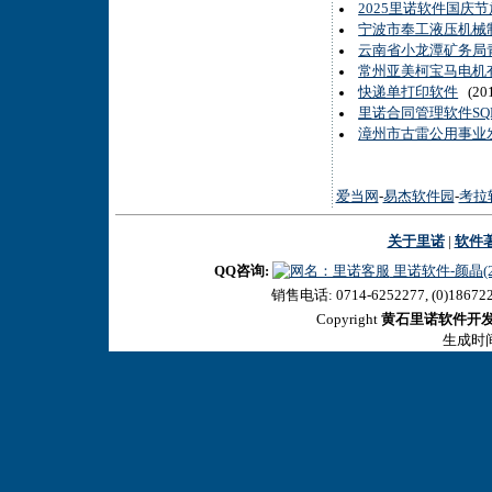
2025里诺软件国庆
宁波市奉工液压机械制
云南省小龙潭矿务局
常州亚美柯宝马电机有
快递单打印软件
(201
里诺合同管理软件S
漳州市古雷公用事业
爱当网
-
易杰软件园
-
考拉
关于里诺
|
软件
QQ咨询:
里诺软件-颜晶(27
销售电话: 0714-6252277, (0)18672
Copyright
黄石里诺软件开
生成时间:2