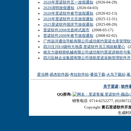
2026年里诺软件五一放假通知
(2026-04-29)
2026清明放假通知
(2026-04-03)
2026年里诺软件春节放假通知
(2026-02-13)
2026年里诺软件元旦放假通知
(2025-12-31)
2025里诺软件国庆节放假通知
(2025-09-29)
里诺软件2008光盘样式面市
(2008-03-17)
里诺软件2008年春节放假通知
(2008-02-02)
广州远洋通信导航有限公司成功签约里诺仓库管理软
四川汶川8.0级特大地震,里诺软件员工捐款献爱心
(2
南京力捷精密机械有限公司成功签约里诺进销存与客
四川应林企业集团有限公司借助里诺采购管理软件开
爱当网
-
易杰软件园
-
考拉软件站
-
番茄下载
-
火鸟下载站
-
暴
关于里诺
|
软件
QQ咨询:
里诺软件-颜晶(27
销售电话: 0714-6252277, (0)18672
Copyright
黄石里诺软件开
生成时间:2