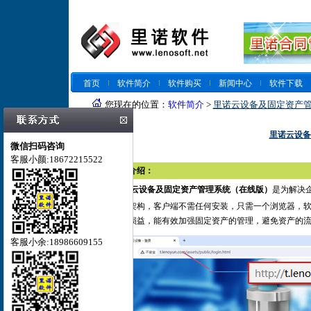
首页
软件简介
软件购买
新闻中心
软件下载
您现在的位置：
软件简介
>
里诺云设备及固定资产
里诺云设备
微信扫码咨询
客服小颜:18672215522
一、软件介绍：
里诺云设备及固定资产管理系统（在线版）
是为解决企
案，一旦架构，客户端不需任何安装，只需一个浏览器，
本和当期损益，能有效加强固定资产的管理，避免资产的
客服小余:18986609155