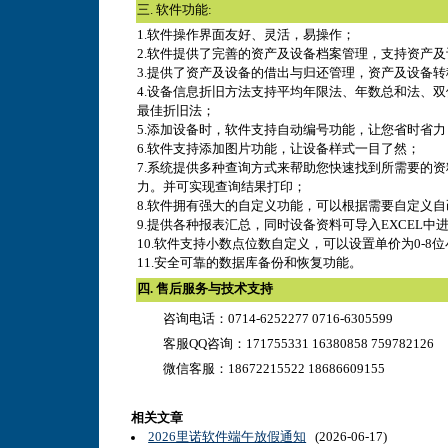
三. 软件功能:
1.软件操作界面友好、灵活，易操作；
2.软件提供了完善的资产及设备档案管理，支持资产
3.提供了资产及设备的借出与归还管理，资产及设备
4.设备信息折旧方法支持平均年限法、年数总和法、
最佳折旧法；
5.添加设备时，软件支持自动编号功能，让您省时省力
6.软件支持添加图片功能，让设备样式一目了然；
7.系统提供多种查询方式来帮助您快速找到所需要的
力。并可实现查询结果打印；
8.软件拥有强大的自定义功能，可以根据需要自定义
9.提供各种报表汇总，同时设备资料可导入EXCEL
10.软件支持小数点位数自定义，可以设置单价为0-8
11.安全可靠的数据库备份和恢复功能。
四. 售后服务与技术支持
咨询电话：0714-6252277 0716-6305599
客服QQ咨询：171755331 16380858
759782126
微信客服：18672215522 18686609155
相关文章
2026里诺软件端午放假通知
(2026-06-17)