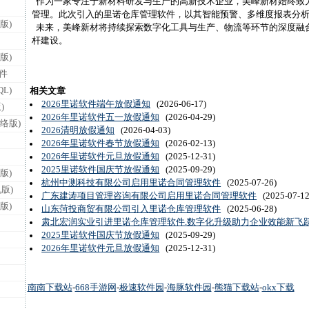
作为一家专注于新材料研发与生产的高新技术企业，美峰新材始终致
管理。此次引入的里诺仓库管理软件，以其智能预警、多维度报表分
版)
未来，美峰新材将持续探索数字化工具与生产、物流等环节的深度融
杆建设。
版)
件
L)
相关文章
2026里诺软件端午放假通知
(2026-06-17)
)
2026年里诺软件五一放假通知
(2026-04-29)
络版)
2026清明放假通知
(2026-04-03)
2026年里诺软件春节放假通知
(2026-02-13)
2026年里诺软件元旦放假通知
(2025-12-31)
2025里诺软件国庆节放假通知
(2025-09-29)
版)
杭州中测科技有限公司启用里诺合同管理软件
(2025-07-26)
版)
广东建涛项目管理咨询有限公司启用里诺合同管理软件
(2025-07-12
版)
山东菏投商贸有限公司引入里诺仓库管理软件
(2025-06-28)
肃北宏润实业引进里诺仓库管理软件.数字化升级助力企业效能新飞
2025里诺软件国庆节放假通知
(2025-09-29)
2026年里诺软件元旦放假通知
(2025-12-31)
南南下载站
-
668手游网
-
极速软件园
-
海豚软件园
-
熊猫下载站
-
okx下载