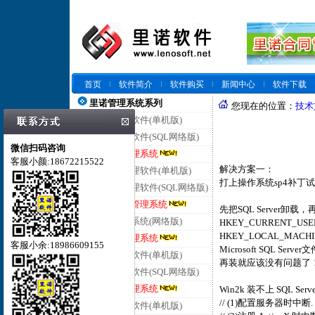
首页
软件简介
软件购买
新闻中心
软件下载
里诺管理系统系列
您现在的位置：
技术
里诺仓库管理软件(单机版)
里诺仓库管理软件(SQL网络版)
微信扫码咨询
里诺云仓库管理系统
客服小颜:18672215522
解决方案一：
里诺进销存管理软件(单机版)
打上操作系统sp4补丁试
里诺进销存管理软件(SQL网络版)
里诺云进销存管理系统
先把SQL Server卸载，
里诺客户管理系统(网络版)
HKEY_CURRENT_USERSo
HKEY_LOCAL_MACHIN
里诺云客户管理系统
客服小余:18986609155
Microsoft SQL Se
里诺合同管理软件(单机版)
再装就应该没有问题了
里诺合同管理软件(SQL网络版)
里诺云合同管理系统
Win2k 装不上 SQL Ser
// (1)配置服务器时中断.
里诺会员管理软件(单机版)