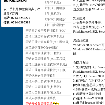
// (2)注册 ActiveX 时中
里诺销售管理软件(单机版)
// (3)显示到100%的时
里诺销售管理软件(SQL网络版)
以上手机号和微信同步，欢
当然重新安装 Windows 20
迎加V咨询
里诺采购管理软件(单机版)
电话: 0714-6252277
安全起见:
里诺采购管理软件(SQL网络版)
传真: 0714-6305599
1>先备份您的注册表.
里诺固定资产及折旧管理软件
2>备份您的数据[进不了SQL 
里诺固定资产及折旧软件(SQL)
FilesMicrosoft SQL 
里诺工业进销存软件(单机版)
您必须知道:
里诺工业进销存软件(SQL网络版)
Windows 2000 Serve
里诺进销存3000(单机版)
Windows 2000 Profes
里诺仓库管理软件(工程版)
版.
里诺仓库管理软件(SQL工程版)
有两种办法:
里诺工业仓库管理软件(单机版)
1:先卸载您的 SQL Serve
里诺工业仓库管理软件(SQL版)
FilesMicrosoft SQL Se
里诺钢材仓库管理软件
2:放入 SQL Server 200
3:在"开始"--"运行"键入 "F:
里诺人事工资软件(单机版)
[此命令的意思单步运行安装 S
里诺户口管理软件(村居版)
4:98%安装不成功,没有
里诺人口管理软件(社区版)
(1)配置服务器时中断.
里诺人事档案管理系统
(2)注册 ActiveX 时中断.
(3)显示到100%的时候中
里诺云设备管理系统