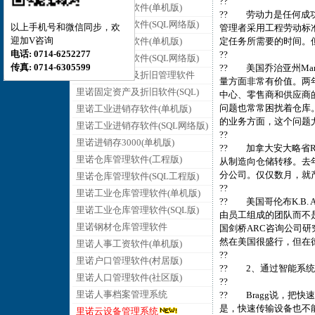
??
里诺销售管理软件(单机版)
?? 劳动力是任何成
里诺销售管理软件(SQL网络版)
以上手机号和微信同步，欢
管理者采用工程劳动标
迎加V咨询
里诺采购管理软件(单机版)
定任务所需要的时间。
电话: 0714-6252277
??
里诺采购管理软件(SQL网络版)
传真: 0714-6305599
?? 美国乔治亚州Manh
里诺固定资产及折旧管理软件
量方面非常有价值。两
里诺固定资产及折旧软件(SQL)
中心、零售商和供应商
问题也常常困扰着仓库。美
里诺工业进销存软件(单机版)
的业务方面，这个问题
里诺工业进销存软件(SQL网络版)
??
里诺进销存3000(单机版)
?? 加拿大安大略省Rad
里诺仓库管理软件(工程版)
从制造向仓储转移。去
分公司。仅仅数月，就
里诺仓库管理软件(SQL工程版)
??
里诺工业仓库管理软件(单机版)
?? 美国哥伦布K.B. A
里诺工业仓库管理软件(SQL版)
由员工组成的团队而不
里诺钢材仓库管理软件
国剑桥ARC咨询公司研究
然在美国很盛行，但在
里诺人事工资软件(单机版)
??
里诺户口管理软件(村居版)
?? 2、通过智能系
里诺人口管理软件(社区版)
??
里诺人事档案管理系统
?? Bragg说，把
是，快速传输设备也不能
里诺云设备管理系统