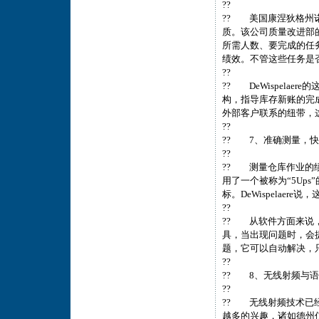
??
?? 美国康涅狄格州诺格
质。该公司质量改进部的副
所需人数、要完成的任
绩效。不管这些任务是
??
?? DeWispela
构，指导库存新账的完
外部客户联系的纽带，
??
?? 7、准确测量，
??
?? 测量仓库作业的绩效
用了一个被称为“5Up
标。DeWispelae
??
?? 从软件方面来说
具，当出现问题时，会
题，它可以自动解决，
??
?? 8、无线射频与
??
?? 无线射频技术已
越多的兴趣，诸如德州