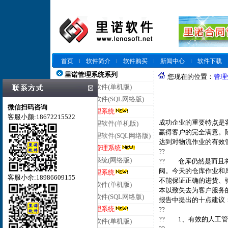
首页
软件简介
软件购买
新闻中心
软件下载
里诺管理系统系列
您现在的位置：
管理
里诺仓库管理软件(单机版)
里诺仓库管理软件(SQL网络版)
微信扫码咨询
里诺云仓库管理系统
客服小颜:18672215522
成功企业的重要特点是
里诺进销存管理软件(单机版)
赢得客户的完全满意。
里诺进销存管理软件(SQL网络版)
达到对物流作业的有效
里诺云进销存管理系统
??
里诺客户管理系统(网络版)
?? 仓库仍然是而且
阀。今天的仓库作业和
里诺云客户管理系统
客服小余:18986609155
不能保证正确的进货、
里诺合同管理软件(单机版)
本以致失去为客户服务
里诺合同管理软件(SQL网络版)
报告中提出的十点建议
里诺云合同管理系统
??
?? 1、有效的人工
里诺会员管理软件(单机版)