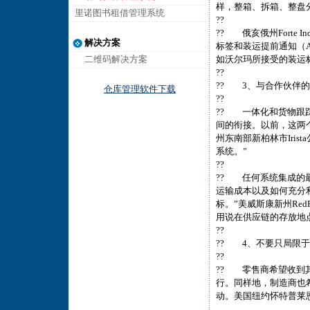
样，整箱、拆箱、整盘
里诺图书租借管理系统
??
?? 俄亥俄州Forte I
解决方案
标签和装运提前通知（
二维码解决方案
如沃尔玛所接受的装运
??
?? 3、与合作伙伴
仓库管理软件下载
??
?? 一体化和货物跟
间的衔接。以前，这两
州东南部新柏林市Irist
系统。”
??
?? 任何系统集成的
运输成本以及如何充分利
标。”美威斯康新州RedP
用说在供应链的存放地
??
?? 4、不要只局限
??
?? 零售商希望收到
行。同样地，制造商也
动。美国纽约怀特普莱