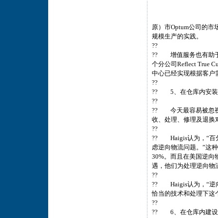
原）市Optum公司的市
规模生产的实践。
??
?? 增值服务也有助
个分公司Reflect T
中心已经实现根据客户
??
?? 5、在仓库内安
??
?? 今天最容易被忽
收、处理、修理及退换
??
?? Haigis认为
虑逆向物流问题。”这
30%。而且在美国逆
遇，他们为处理逆向物
??
?? Haigis认为
恰当的技术和处理下这
??
?? 6、在仓库内建