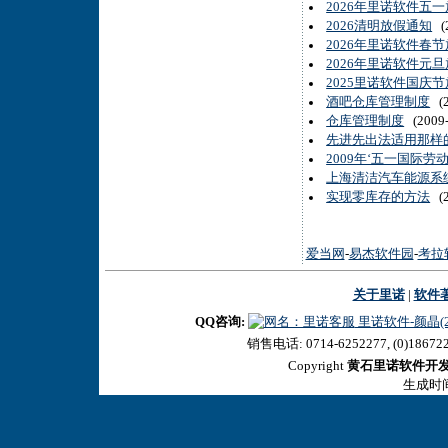
2026年里诺软件五
2026清明放假通知
(2
2026年里诺软件春
2026年里诺软件元
2025里诺软件国庆
酒吧仓库管理制度
(2
仓库管理制度
(2009-
先进先出法适用那样
2009年‘五一国际劳
上海清洁汽车能源系统
实现零库存的方法
(2
爱当网
-
易杰软件园
-
考拉
关于里诺
|
软件
QQ咨询:
里诺软件-颜晶(27
销售电话: 0714-6252277, (0)18672
Copyright
黄石里诺软件开
生成时间:2