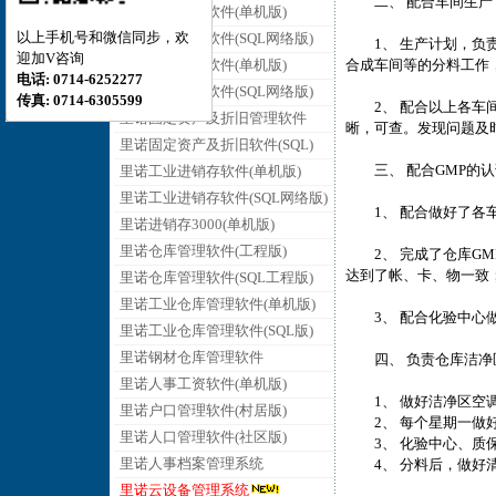
二、 配合车间生产
里诺销售管理软件(单机版)
以上手机号和微信同步，欢
里诺销售管理软件(SQL网络版)
1、 生产计划，负责
迎加V咨询
里诺采购管理软件(单机版)
合成车间等的分料工作
电话: 0714-6252277
里诺采购管理软件(SQL网络版)
传真: 0714-6305599
2、 配合以上各车间
里诺固定资产及折旧管理软件
晰，可查。发现问题及
里诺固定资产及折旧软件(SQL)
三、 配合GMP的认
里诺工业进销存软件(单机版)
里诺工业进销存软件(SQL网络版)
1、 配合做好了各车
里诺进销存3000(单机版)
里诺仓库管理软件(工程版)
2、 完成了仓库GM
达到了帐、卡、物一致
里诺仓库管理软件(SQL工程版)
里诺工业仓库管理软件(单机版)
3、 配合化验中心做
里诺工业仓库管理软件(SQL版)
里诺钢材仓库管理软件
四、 负责仓库洁净
里诺人事工资软件(单机版)
1、 做好洁净区空调
里诺户口管理软件(村居版)
2、 每个星期一做好
里诺人口管理软件(社区版)
3、 化验中心、质保
里诺人事档案管理系统
4、 分料后，做好清
里诺云设备管理系统