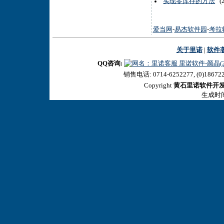
实现零库存的方法
(2
爱当网
-
易杰软件园
-
考拉
关于里诺
|
软件
QQ咨询:
里诺软件-颜晶(27
销售电话: 0714-6252277, (0)18672
Copyright
黄石里诺软件开
生成时间:2