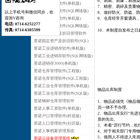
6、易燃、易爆，易感
里诺销售管理软件(单机版)
7、精密、易碎及贵重
里诺销售管理软件(SQL网络版)
以上手机号和微信同步，欢
8、做好防火、防盗、
迎加V咨询
里诺采购管理软件(单机版)
9、仓库经常开窗通风
电话: 0714-6252277
里诺采购管理软件(SQL网络版)
传真: 0714-6305599
10、本制度自发布之
里诺固定资产及折旧管理软件
里诺固定资产及折旧软件(SQL)
里诺工业进销存软件(单机版)
里诺工业进销存软件(SQL网络版)
里诺进销存3000(单机版)
里诺仓库管理软件(工程版)
里诺仓库管理软件(SQL工程版)
里诺工业仓库管理软件(单机版)
物品出库制度
里诺工业仓库管理软件(SQL版)
里诺钢材仓库管理软件
1、物品必须凭《物品
员一律不予办理。
里诺人事工资软件(单机版)
2、物品出库实行“先
里诺户口管理软件(村居版)
质的先出。
里诺人口管理软件(社区版)
3、本着“厉行节约，杜
里诺人事档案管理系统
4、对于相关部门专用
5、领用人不得进入库
里诺云设备管理系统