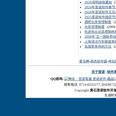
2026清明放假通知
(2
2026年里诺软件春
2026年里诺软件元
2025里诺软件国庆
酒吧仓库管理制度
(2
仓库管理制度
(2009-
先进先出法适用那样
2009年‘五一国际劳
上海清洁汽车能源系统
实现零库存的方法
(2
爱当网
-
易杰软件园
-
考拉
关于里诺
|
软件
QQ咨询:
里诺软件-颜晶(27
销售电话: 0714-6252277, (0)18672
Copyright
黄石里诺软件开
生成时间:2