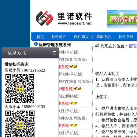
首页
软件简介
软件购买
新闻中心
软件下载
里诺管理系统系列
您现在的位置：
管理
里诺仓库管理软件(单机版)
里诺仓库管理软件(SQL网络版)
微信扫码咨询
里诺云仓库管理系统
客服小颜:18672215522
物品入库制度
里诺进销存管理软件(单机版)
1、认真清点所要入库
里诺进销存管理软件(SQL网络版)
误，质量完好，配套齐
里诺云进销存管理系统
里诺客户管理系统(网络版)
上签字。
里诺云客户管理系统
客服小余:18986609155
2、物品进库根据入库
里诺合同管理软件(单机版)
行检查验收，并做好入
里诺合同管理软件(SQL网络版)
3、物品验收合格后，
里诺云合同管理系统
4、物品入库，要按照
5、物品数量准确。做
里诺会员管理软件(单机版)