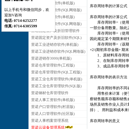
里诺销售管理软件(单机版)
库存周转率的计算公式
以上手机号和微信同步，欢
里诺销售管理软件(SQL网络版)
迎加V咨询
里诺采购管理软件(单机版)
库存周转率的计算公式
电话: 0714-6252277
库存周转率=（使用数
里诺采购管理软件(SQL网络版)
传真: 0714-6305599
一部分备用数量。除此
里诺固定资产及折旧管理软件
库存周转率=（使用金
里诺固定资产及折旧软件(SQL)
因此规定某个期限来研
库存周转率=（该期间
里诺工业进销存软件(单机版)
×2/(期初库存金额+ 
里诺工业进销存软件(SQL网络版)
1、原材料库存周转率
里诺进销存3000(单机版)
2、在制库存周转率＝
里诺仓库管理软件(工程版)
3、成品库存周转率＝
里诺仓库管理软件(SQL工程版)
库存周转率的表示方法
里诺工业仓库管理软件(单机版)
里诺工业仓库管理软件(SQL版)
库存周转率的不同表
里诺钢材仓库管理软件
用售价来计算（便于采
察销售额库存额和销售
里诺人事工资软件(单机版)
场所及销售作业人员计
里诺户口管理软件(村居版)
排）、 用利益和成本
里诺人口管理软件(社区版)
里诺人事档案管理系统
库存周转率的意义
里诺云设备管理系统