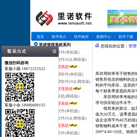
首页
软件简介
软件购买
新闻中心
软件下载
里诺管理系统系列
您现在的位置：
管理
里诺仓库管理软件(单机版)
里诺仓库管理软件(SQL网络版)
微信扫码咨询
里诺云仓库管理系统
客服小颜:18672215522
库存周转率等于销售的
里诺进销存管理软件(单机版)
销售所包含的物料的总
里诺进销存管理软件(SQL网络版)
料的平均库存。这里的
里诺云进销存管理系统
每个财务季度底的库存
里诺客户管理系统(网络版)
库存周转率考核的目的
求与供应链运作水平。
里诺云客户管理系统
客服小余:18986609155
很简单的算法，如某制
里诺合同管理软件(单机版)
值为30万元，该季度底的
里诺合同管理软件(SQL网络版)
该企业用平均40万的现
里诺云合同管理系统
销售物料成本不变，每
200*4/40=20次。
里诺会员管理软件(单机版)